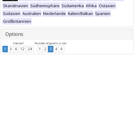
Skandinavien
Südhemisphäre
Südamerika
Afrika
Ostasien
Südasien
Australien
Niederlande
Italien/Balkan
Spanien
Großbritannien
Options
Intervall
Number of panels in row
1
3
6
12
24
1
2
3
4
6