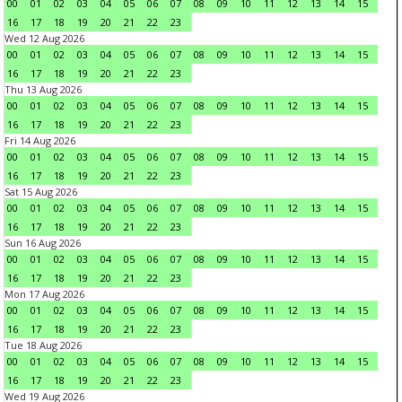
00
01
02
03
04
05
06
07
08
09
10
11
12
13
14
15
16
17
18
19
20
21
22
23
Wed 12 Aug 2026
00
01
02
03
04
05
06
07
08
09
10
11
12
13
14
15
16
17
18
19
20
21
22
23
Thu 13 Aug 2026
00
01
02
03
04
05
06
07
08
09
10
11
12
13
14
15
16
17
18
19
20
21
22
23
Fri 14 Aug 2026
00
01
02
03
04
05
06
07
08
09
10
11
12
13
14
15
16
17
18
19
20
21
22
23
Sat 15 Aug 2026
00
01
02
03
04
05
06
07
08
09
10
11
12
13
14
15
16
17
18
19
20
21
22
23
Sun 16 Aug 2026
00
01
02
03
04
05
06
07
08
09
10
11
12
13
14
15
16
17
18
19
20
21
22
23
Mon 17 Aug 2026
00
01
02
03
04
05
06
07
08
09
10
11
12
13
14
15
16
17
18
19
20
21
22
23
Tue 18 Aug 2026
00
01
02
03
04
05
06
07
08
09
10
11
12
13
14
15
16
17
18
19
20
21
22
23
Wed 19 Aug 2026