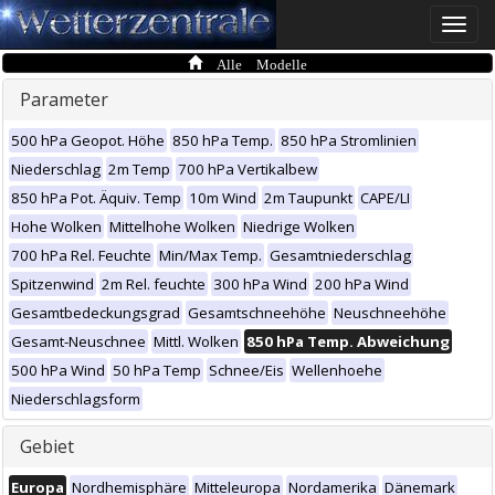
Toggle
naviga
Alle Modelle
Parameter
500 hPa Geopot. Höhe
850 hPa Temp.
850 hPa Stromlinien
Niederschlag
2m Temp
700 hPa Vertikalbew
850 hPa Pot. Äquiv. Temp
10m Wind
2m Taupunkt
CAPE/LI
Hohe Wolken
Mittelhohe Wolken
Niedrige Wolken
700 hPa Rel. Feuchte
Min/Max Temp.
Gesamtniederschlag
Spitzenwind
2m Rel. feuchte
300 hPa Wind
200 hPa Wind
Gesamtbedeckungsgrad
Gesamtschneehöhe
Neuschneehöhe
Gesamt-Neuschnee
Mittl. Wolken
850 hPa Temp. Abweichung
500 hPa Wind
50 hPa Temp
Schnee/Eis
Wellenhoehe
Niederschlagsform
Gebiet
Europa
Nordhemisphäre
Mitteleuropa
Nordamerika
Dänemark