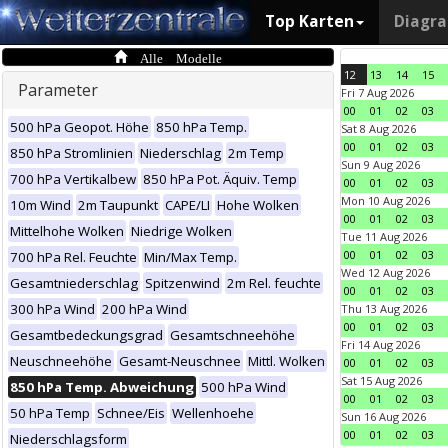
Top Karten
Diagr
Alle Modelle
12
13
14
15
Parameter
Fri 7 Aug 2026
00
01
02
03
500 hPa Geopot. Höhe
850 hPa Temp.
Sat 8 Aug 2026
00
01
02
03
850 hPa Stromlinien
Niederschlag
2m Temp
Sun 9 Aug 2026
700 hPa Vertikalbew
850 hPa Pot. Äquiv. Temp
00
01
02
03
Mon 10 Aug 2026
10m Wind
2m Taupunkt
CAPE/LI
Hohe Wolken
00
01
02
03
Mittelhohe Wolken
Niedrige Wolken
Tue 11 Aug 2026
00
01
02
03
700 hPa Rel. Feuchte
Min/Max Temp.
Wed 12 Aug 2026
Gesamtniederschlag
Spitzenwind
2m Rel. feuchte
00
01
02
03
300 hPa Wind
200 hPa Wind
Thu 13 Aug 2026
00
01
02
03
Gesamtbedeckungsgrad
Gesamtschneehöhe
Fri 14 Aug 2026
Neuschneehöhe
Gesamt-Neuschnee
Mittl. Wolken
00
01
02
03
Sat 15 Aug 2026
850 hPa Temp. Abweichung
500 hPa Wind
00
01
02
03
50 hPa Temp
Schnee/Eis
Wellenhoehe
Sun 16 Aug 2026
00
01
02
03
Niederschlagsform