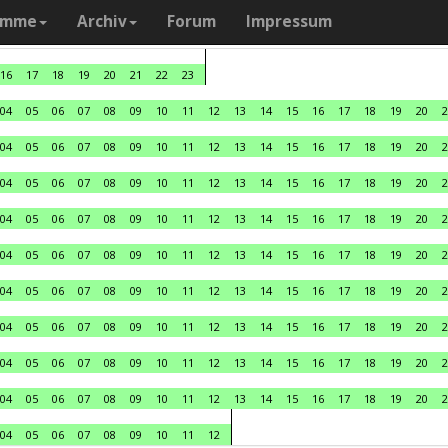
amme
Archiv
Forum
Impressum
16
17
18
19
20
21
22
23
04
05
06
07
08
09
10
11
12
13
14
15
16
17
18
19
20
2
04
05
06
07
08
09
10
11
12
13
14
15
16
17
18
19
20
2
04
05
06
07
08
09
10
11
12
13
14
15
16
17
18
19
20
2
04
05
06
07
08
09
10
11
12
13
14
15
16
17
18
19
20
2
04
05
06
07
08
09
10
11
12
13
14
15
16
17
18
19
20
2
04
05
06
07
08
09
10
11
12
13
14
15
16
17
18
19
20
2
04
05
06
07
08
09
10
11
12
13
14
15
16
17
18
19
20
2
04
05
06
07
08
09
10
11
12
13
14
15
16
17
18
19
20
2
04
05
06
07
08
09
10
11
12
13
14
15
16
17
18
19
20
2
04
05
06
07
08
09
10
11
12