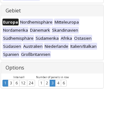
Gebiet
Europa
Nordhemisphäre
Mitteleuropa
Nordamerika
Dänemark
Skandinavien
Südhemisphäre
Südamerika
Afrika
Ostasien
Südasien
Australien
Niederlande
Italien/Balkan
Spanien
Großbritannien
Options
Intervall
Number of panels in row
1
3
6
12
24
1
2
3
4
6