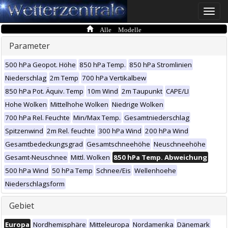
Toggle
naviga
Alle Modelle
Parameter
500 hPa Geopot. Höhe
850 hPa Temp.
850 hPa Stromlinien
Niederschlag
2m Temp
700 hPa Vertikalbew
850 hPa Pot. Äquiv. Temp
10m Wind
2m Taupunkt
CAPE/LI
Hohe Wolken
Mittelhohe Wolken
Niedrige Wolken
700 hPa Rel. Feuchte
Min/Max Temp.
Gesamtniederschlag
Spitzenwind
2m Rel. feuchte
300 hPa Wind
200 hPa Wind
Gesamtbedeckungsgrad
Gesamtschneehöhe
Neuschneehöhe
Gesamt-Neuschnee
Mittl. Wolken
850 hPa Temp. Abweichung
500 hPa Wind
50 hPa Temp
Schnee/Eis
Wellenhoehe
Niederschlagsform
Gebiet
Europa
Nordhemisphäre
Mitteleuropa
Nordamerika
Dänemark