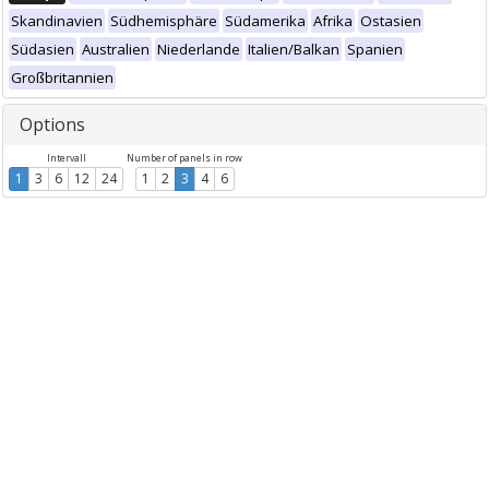
Skandinavien
Südhemisphäre
Südamerika
Afrika
Ostasien
Südasien
Australien
Niederlande
Italien/Balkan
Spanien
Großbritannien
Options
Intervall
Number of panels in row
1
3
6
12
24
1
2
3
4
6