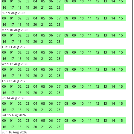
00
01
02
03
04
05
06
07
08
09
10
11
12
13
14
15
16
17
18
19
20
21
22
23
Sun 9 Aug 2026
00
01
02
03
04
05
06
07
08
09
10
11
12
13
14
15
16
17
18
19
20
21
22
23
Mon 10 Aug 2026
00
01
02
03
04
05
06
07
08
09
10
11
12
13
14
15
16
17
18
19
20
21
22
23
Tue 11 Aug 2026
00
01
02
03
04
05
06
07
08
09
10
11
12
13
14
15
16
17
18
19
20
21
22
23
Wed 12 Aug 2026
00
01
02
03
04
05
06
07
08
09
10
11
12
13
14
15
16
17
18
19
20
21
22
23
Thu 13 Aug 2026
00
01
02
03
04
05
06
07
08
09
10
11
12
13
14
15
16
17
18
19
20
21
22
23
Fri 14 Aug 2026
00
01
02
03
04
05
06
07
08
09
10
11
12
13
14
15
16
17
18
19
20
21
22
23
Sat 15 Aug 2026
00
01
02
03
04
05
06
07
08
09
10
11
12
13
14
15
16
17
18
19
20
21
22
23
Sun 16 Aug 2026