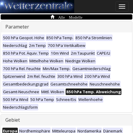
Toggle
naviga
Alle Modelle
Parameter
500 hPa Geopot. Höhe
850 hPa Temp.
850 hPa Stromlinien
Niederschlag
2m Temp
700 hPa Vertikalbew
850 hPa Pot. Äquiv. Temp
10m Wind
2m Taupunkt
CAPE/LI
Hohe Wolken
Mittelhohe Wolken
Niedrige Wolken
700 hPa Rel. Feuchte
Min/Max Temp.
Gesamtniederschlag
Spitzenwind
2m Rel. feuchte
300 hPa Wind
200 hPa Wind
Gesamtbedeckungsgrad
Gesamtschneehöhe
Neuschneehöhe
Gesamt-Neuschnee
Mittl. Wolken
850 hPa Temp. Abweichung
500 hPa Wind
50 hPa Temp
Schnee/Eis
Wellenhoehe
Niederschlagsform
Gebiet
Europa
Nordhemisphäre
Mitteleuropa
Nordamerika
Dänemark