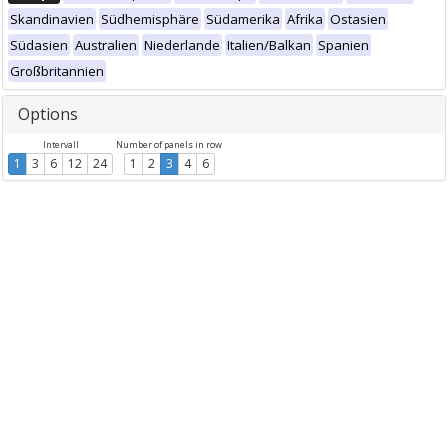
Skandinavien
Südhemisphäre
Südamerika
Afrika
Ostasien
Südasien
Australien
Niederlande
Italien/Balkan
Spanien
Großbritannien
Options
Intervall
Number of panels in row
1
3
6
12
24
1
2
3
4
6