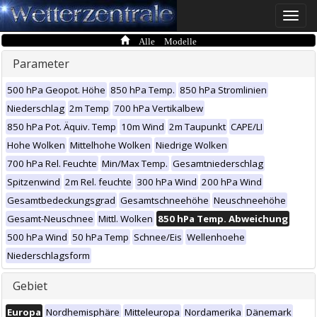
Toggle
naviga
Alle Modelle
Parameter
500 hPa Geopot. Höhe
850 hPa Temp.
850 hPa Stromlinien
Niederschlag
2m Temp
700 hPa Vertikalbew
850 hPa Pot. Äquiv. Temp
10m Wind
2m Taupunkt
CAPE/LI
Hohe Wolken
Mittelhohe Wolken
Niedrige Wolken
700 hPa Rel. Feuchte
Min/Max Temp.
Gesamtniederschlag
Spitzenwind
2m Rel. feuchte
300 hPa Wind
200 hPa Wind
Gesamtbedeckungsgrad
Gesamtschneehöhe
Neuschneehöhe
Gesamt-Neuschnee
Mittl. Wolken
850 hPa Temp. Abweichung
500 hPa Wind
50 hPa Temp
Schnee/Eis
Wellenhoehe
Niederschlagsform
Gebiet
Europa
Nordhemisphäre
Mitteleuropa
Nordamerika
Dänemark