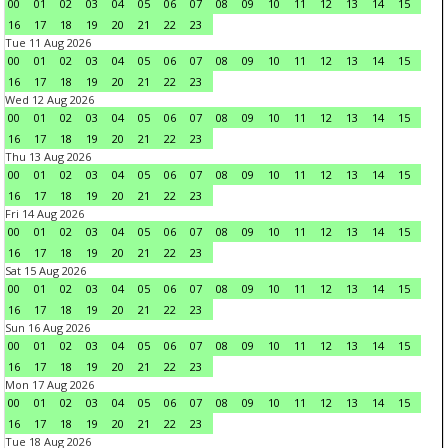
00
01
02
03
04
05
06
07
08
09
10
11
12
13
14
15
16
17
18
19
20
21
22
23
Tue 11 Aug 2026
00
01
02
03
04
05
06
07
08
09
10
11
12
13
14
15
16
17
18
19
20
21
22
23
Wed 12 Aug 2026
00
01
02
03
04
05
06
07
08
09
10
11
12
13
14
15
16
17
18
19
20
21
22
23
Thu 13 Aug 2026
00
01
02
03
04
05
06
07
08
09
10
11
12
13
14
15
16
17
18
19
20
21
22
23
Fri 14 Aug 2026
00
01
02
03
04
05
06
07
08
09
10
11
12
13
14
15
16
17
18
19
20
21
22
23
Sat 15 Aug 2026
00
01
02
03
04
05
06
07
08
09
10
11
12
13
14
15
16
17
18
19
20
21
22
23
Sun 16 Aug 2026
00
01
02
03
04
05
06
07
08
09
10
11
12
13
14
15
16
17
18
19
20
21
22
23
Mon 17 Aug 2026
00
01
02
03
04
05
06
07
08
09
10
11
12
13
14
15
16
17
18
19
20
21
22
23
Tue 18 Aug 2026