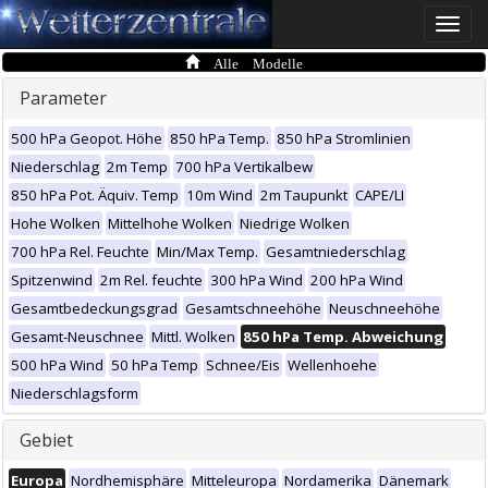
Toggle
naviga
Alle Modelle
Parameter
500 hPa Geopot. Höhe
850 hPa Temp.
850 hPa Stromlinien
Niederschlag
2m Temp
700 hPa Vertikalbew
850 hPa Pot. Äquiv. Temp
10m Wind
2m Taupunkt
CAPE/LI
Hohe Wolken
Mittelhohe Wolken
Niedrige Wolken
700 hPa Rel. Feuchte
Min/Max Temp.
Gesamtniederschlag
Spitzenwind
2m Rel. feuchte
300 hPa Wind
200 hPa Wind
Gesamtbedeckungsgrad
Gesamtschneehöhe
Neuschneehöhe
Gesamt-Neuschnee
Mittl. Wolken
850 hPa Temp. Abweichung
500 hPa Wind
50 hPa Temp
Schnee/Eis
Wellenhoehe
Niederschlagsform
Gebiet
Europa
Nordhemisphäre
Mitteleuropa
Nordamerika
Dänemark