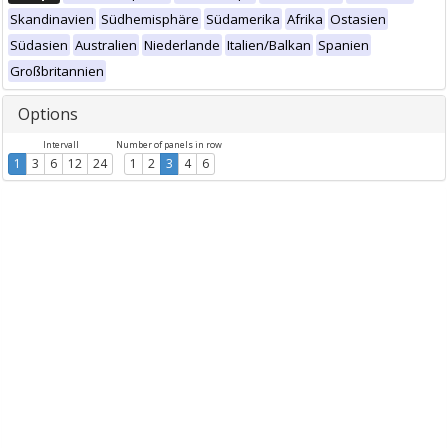
Skandinavien
Südhemisphäre
Südamerika
Afrika
Ostasien
Südasien
Australien
Niederlande
Italien/Balkan
Spanien
Großbritannien
Options
Intervall
Number of panels in row
1
3
6
12
24
1
2
3
4
6