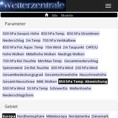
Toggle
naviga
Alle Modelle
Parameter
500 hPa Geopot. Höhe
850 hPa Temp.
850 hPa Stromlinien
Niederschlag
2m Temp
700 hPa Vertikalbew
850 hPa Pot. Äquiv. Temp
10m Wind
2m Taupunkt
CAPE/LI
Hohe Wolken
Mittelhohe Wolken
Niedrige Wolken
700 hPa Rel. Feuchte
Min/Max Temp.
Gesamtniederschlag
Spitzenwind
2m Rel. feuchte
300 hPa Wind
200 hPa Wind
Gesamtbedeckungsgrad
Gesamtschneehöhe
Neuschneehöhe
Gesamt-Neuschnee
Mittl. Wolken
850 hPa Temp. Abweichung
500 hPa Wind
50 hPa Temp
Schnee/Eis
Wellenhoehe
Niederschlagsform
Gebiet
Europa
Nordhemisphäre
Mitteleuropa
Nordamerika
Dänemark