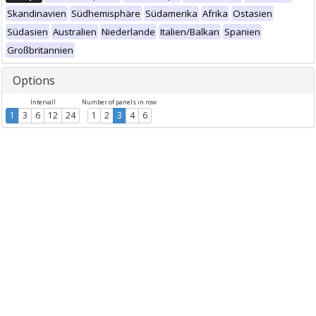
Skandinavien
Südhemisphäre
Südamerika
Afrika
Ostasien
Südasien
Australien
Niederlande
Italien/Balkan
Spanien
Großbritannien
Options
Intervall
Number of panels in row
1
3
6
12
24
1
2
3
4
6