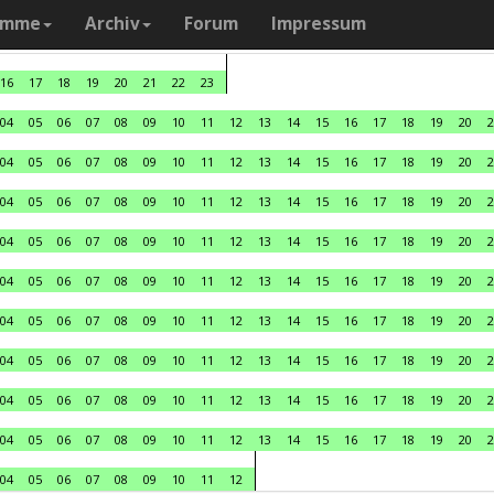
amme
Archiv
Forum
Impressum
16
17
18
19
20
21
22
23
04
05
06
07
08
09
10
11
12
13
14
15
16
17
18
19
20
2
04
05
06
07
08
09
10
11
12
13
14
15
16
17
18
19
20
2
04
05
06
07
08
09
10
11
12
13
14
15
16
17
18
19
20
2
04
05
06
07
08
09
10
11
12
13
14
15
16
17
18
19
20
2
04
05
06
07
08
09
10
11
12
13
14
15
16
17
18
19
20
2
04
05
06
07
08
09
10
11
12
13
14
15
16
17
18
19
20
2
04
05
06
07
08
09
10
11
12
13
14
15
16
17
18
19
20
2
04
05
06
07
08
09
10
11
12
13
14
15
16
17
18
19
20
2
04
05
06
07
08
09
10
11
12
13
14
15
16
17
18
19
20
2
04
05
06
07
08
09
10
11
12