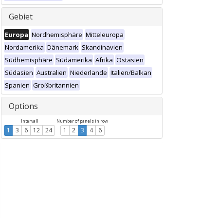
Gebiet
Europa
Nordhemisphäre
Mitteleuropa
Nordamerika
Dänemark
Skandinavien
Südhemisphäre
Südamerika
Afrika
Ostasien
Südasien
Australien
Niederlande
Italien/Balkan
Spanien
Großbritannien
Options
Intervall
Number of panels in row
1
3
6
12
24
1
2
3
4
6