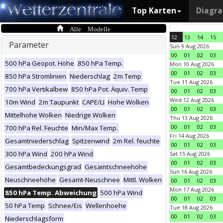
Top Karten
Diagr
Alle Modelle
12
13
14
15
Parameter
Sun 9 Aug 2026
00
01
02
03
500 hPa Geopot. Höhe
850 hPa Temp.
Mon 10 Aug 2026
00
01
02
03
850 hPa Stromlinien
Niederschlag
2m Temp
Tue 11 Aug 2026
700 hPa Vertikalbew
850 hPa Pot. Äquiv. Temp
00
01
02
03
Wed 12 Aug 2026
10m Wind
2m Taupunkt
CAPE/LI
Hohe Wolken
00
01
02
03
Mittelhohe Wolken
Niedrige Wolken
Thu 13 Aug 2026
00
01
02
03
700 hPa Rel. Feuchte
Min/Max Temp.
Fri 14 Aug 2026
Gesamtniederschlag
Spitzenwind
2m Rel. feuchte
00
01
02
03
300 hPa Wind
200 hPa Wind
Sat 15 Aug 2026
00
01
02
03
Gesamtbedeckungsgrad
Gesamtschneehöhe
Sun 16 Aug 2026
Neuschneehöhe
Gesamt-Neuschnee
Mittl. Wolken
00
01
02
03
Mon 17 Aug 2026
850 hPa Temp. Abweichung
500 hPa Wind
00
01
02
03
50 hPa Temp
Schnee/Eis
Wellenhoehe
Tue 18 Aug 2026
00
01
02
03
Niederschlagsform