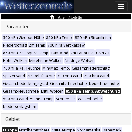
Toggle
naviga
Alle Modelle
Parameter
500 hPa Geopot. Höhe
850 hPa Temp.
850 hPa Stromlinien
Niederschlag
2m Temp
700 hPa Vertikalbew
850 hPa Pot. Äquiv. Temp
10m Wind
2m Taupunkt
CAPE/LI
Hohe Wolken
Mittelhohe Wolken
Niedrige Wolken
700 hPa Rel. Feuchte
Min/Max Temp.
Gesamtniederschlag
Spitzenwind
2m Rel. feuchte
300 hPa Wind
200 hPa Wind
Gesamtbedeckungsgrad
Gesamtschneehöhe
Neuschneehöhe
Gesamt-Neuschnee
Mittl. Wolken
850 hPa Temp. Abweichung
500 hPa Wind
50 hPa Temp
Schnee/Eis
Wellenhoehe
Niederschlagsform
Gebiet
Europa
Nordhemisphäre
Mitteleuropa
Nordamerika
Dänemark