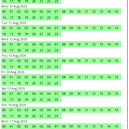
16
17
18
19
20
21
22
23
Mon 10 Aug 2026
00
01
02
03
04
05
06
07
08
09
10
11
12
13
14
15
16
17
18
19
20
21
22
23
Tue 11 Aug 2026
00
01
02
03
04
05
06
07
08
09
10
11
12
13
14
15
16
17
18
19
20
21
22
23
Wed 12 Aug 2026
00
01
02
03
04
05
06
07
08
09
10
11
12
13
14
15
16
17
18
19
20
21
22
23
Thu 13 Aug 2026
00
01
02
03
04
05
06
07
08
09
10
11
12
13
14
15
16
17
18
19
20
21
22
23
Fri 14 Aug 2026
00
01
02
03
04
05
06
07
08
09
10
11
12
13
14
15
16
17
18
19
20
21
22
23
Sat 15 Aug 2026
00
01
02
03
04
05
06
07
08
09
10
11
12
13
14
15
16
17
18
19
20
21
22
23
Sun 16 Aug 2026
00
01
02
03
04
05
06
07
08
09
10
11
12
13
14
15
16
17
18
19
20
21
22
23
Mon 17 Aug 2026
00
01
02
03
04
05
06
07
08
09
10
11
12
13
14
15