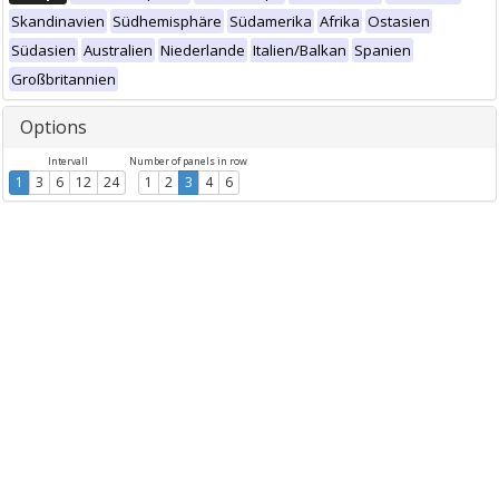
Skandinavien
Südhemisphäre
Südamerika
Afrika
Ostasien
Südasien
Australien
Niederlande
Italien/Balkan
Spanien
Großbritannien
Options
Intervall
Number of panels in row
1
3
6
12
24
1
2
3
4
6