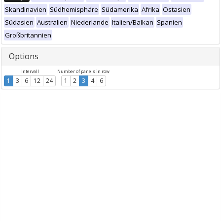
Skandinavien
Südhemisphäre
Südamerika
Afrika
Ostasien
Südasien
Australien
Niederlande
Italien/Balkan
Spanien
Großbritannien
Options
Intervall
Number of panels in row
1
3
6
12
24
1
2
3
4
6