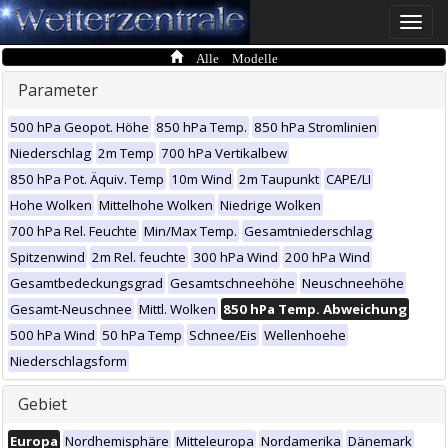
Toggle
naviga
Alle Modelle
Parameter
500 hPa Geopot. Höhe
850 hPa Temp.
850 hPa Stromlinien
Niederschlag
2m Temp
700 hPa Vertikalbew
850 hPa Pot. Äquiv. Temp
10m Wind
2m Taupunkt
CAPE/LI
Hohe Wolken
Mittelhohe Wolken
Niedrige Wolken
700 hPa Rel. Feuchte
Min/Max Temp.
Gesamtniederschlag
Spitzenwind
2m Rel. feuchte
300 hPa Wind
200 hPa Wind
Gesamtbedeckungsgrad
Gesamtschneehöhe
Neuschneehöhe
Gesamt-Neuschnee
Mittl. Wolken
850 hPa Temp. Abweichung
500 hPa Wind
50 hPa Temp
Schnee/Eis
Wellenhoehe
Niederschlagsform
Gebiet
Europa
Nordhemisphäre
Mitteleuropa
Nordamerika
Dänemark