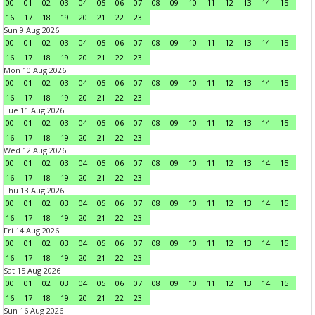
00
01
02
03
04
05
06
07
08
09
10
11
12
13
14
15
16
17
18
19
20
21
22
23
Sun 9 Aug 2026
00
01
02
03
04
05
06
07
08
09
10
11
12
13
14
15
16
17
18
19
20
21
22
23
Mon 10 Aug 2026
00
01
02
03
04
05
06
07
08
09
10
11
12
13
14
15
16
17
18
19
20
21
22
23
Tue 11 Aug 2026
00
01
02
03
04
05
06
07
08
09
10
11
12
13
14
15
16
17
18
19
20
21
22
23
Wed 12 Aug 2026
00
01
02
03
04
05
06
07
08
09
10
11
12
13
14
15
16
17
18
19
20
21
22
23
Thu 13 Aug 2026
00
01
02
03
04
05
06
07
08
09
10
11
12
13
14
15
16
17
18
19
20
21
22
23
Fri 14 Aug 2026
00
01
02
03
04
05
06
07
08
09
10
11
12
13
14
15
16
17
18
19
20
21
22
23
Sat 15 Aug 2026
00
01
02
03
04
05
06
07
08
09
10
11
12
13
14
15
16
17
18
19
20
21
22
23
Sun 16 Aug 2026