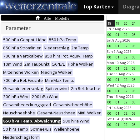
Top Karten
Diagr
Alle Modelle
18
19
20
21
Parameter
Fri 7 Aug 2026
00
01
02
03
500 hPa Geopot. Höhe
850 hPa Temp.
Sat 8 Aug 2026
00
01
02
03
850 hPa Stromlinien
Niederschlag
2m Temp
Sun 9 Aug 2026
700 hPa Vertikalbew
850 hPa Pot. Äquiv. Temp
00
01
02
03
Mon 10 Aug 2026
10m Wind
2m Taupunkt
CAPE/LI
Hohe Wolken
00
01
02
03
Mittelhohe Wolken
Niedrige Wolken
Tue 11 Aug 2026
00
01
02
03
700 hPa Rel. Feuchte
Min/Max Temp.
Wed 12 Aug 2026
Gesamtniederschlag
Spitzenwind
2m Rel. feuchte
00
01
02
03
300 hPa Wind
200 hPa Wind
Thu 13 Aug 2026
00
01
02
03
Gesamtbedeckungsgrad
Gesamtschneehöhe
Fri 14 Aug 2026
Neuschneehöhe
Gesamt-Neuschnee
Mittl. Wolken
00
01
02
03
Sat 15 Aug 2026
850 hPa Temp. Abweichung
500 hPa Wind
00
01
02
03
50 hPa Temp
Schnee/Eis
Wellenhoehe
Niederschlagsform