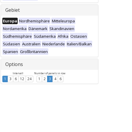
Gebiet
Europa
Nordhemisphäre
Mitteleuropa
Nordamerika
Dänemark
Skandinavien
Südhemisphäre
Südamerika
Afrika
Ostasien
Südasien
Australien
Niederlande
Italien/Balkan
Spanien
Großbritannien
Options
Intervall
Number of panels in row
1
3
6
12
24
1
2
3
4
6