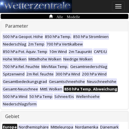
Toggle
naviga
Alle Modelle
Parameter
500 hPa Geopot. Höhe
850 hPa Temp.
850 hPa Stromlinien
Niederschlag
2m Temp
700 hPa Vertikalbew
850 hPa Pot. Äquiv. Temp
10m Wind
2m Taupunkt
CAPE/LI
Hohe Wolken
Mittelhohe Wolken
Niedrige Wolken
700 hPa Rel. Feuchte
Min/Max Temp.
Gesamtniederschlag
Spitzenwind
2m Rel. feuchte
300 hPa Wind
200 hPa Wind
Gesamtbedeckungsgrad
Gesamtschneehöhe
Neuschneehöhe
Gesamt-Neuschnee
Mittl. Wolken
850 hPa Temp. Abweichung
500 hPa Wind
50 hPa Temp
Schnee/Eis
Wellenhoehe
Niederschlagsform
Gebiet
Europa
Nordhemisphäre
Mitteleuropa
Nordamerika
Dänemark