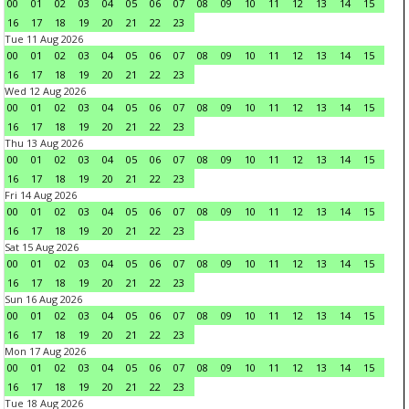
00
01
02
03
04
05
06
07
08
09
10
11
12
13
14
15
16
17
18
19
20
21
22
23
Tue 11 Aug 2026
00
01
02
03
04
05
06
07
08
09
10
11
12
13
14
15
16
17
18
19
20
21
22
23
Wed 12 Aug 2026
00
01
02
03
04
05
06
07
08
09
10
11
12
13
14
15
16
17
18
19
20
21
22
23
Thu 13 Aug 2026
00
01
02
03
04
05
06
07
08
09
10
11
12
13
14
15
16
17
18
19
20
21
22
23
Fri 14 Aug 2026
00
01
02
03
04
05
06
07
08
09
10
11
12
13
14
15
16
17
18
19
20
21
22
23
Sat 15 Aug 2026
00
01
02
03
04
05
06
07
08
09
10
11
12
13
14
15
16
17
18
19
20
21
22
23
Sun 16 Aug 2026
00
01
02
03
04
05
06
07
08
09
10
11
12
13
14
15
16
17
18
19
20
21
22
23
Mon 17 Aug 2026
00
01
02
03
04
05
06
07
08
09
10
11
12
13
14
15
16
17
18
19
20
21
22
23
Tue 18 Aug 2026