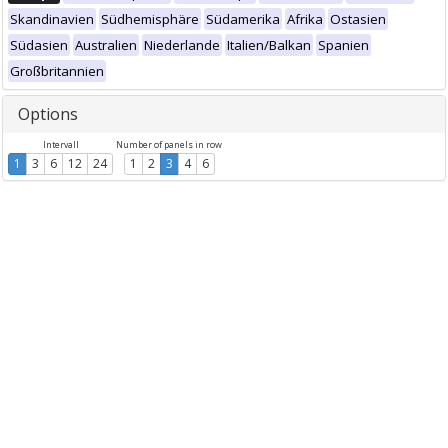
Skandinavien
Südhemisphäre
Südamerika
Afrika
Ostasien
Südasien
Australien
Niederlande
Italien/Balkan
Spanien
Großbritannien
Options
Intervall
Number of panels in row
1
3
6
12
24
1
2
3
4
6