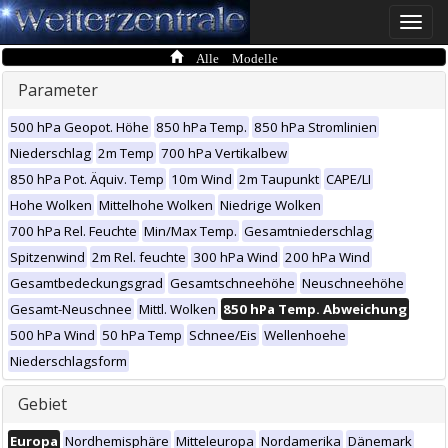
Toggle
naviga
Alle Modelle
Parameter
500 hPa Geopot. Höhe
850 hPa Temp.
850 hPa Stromlinien
Niederschlag
2m Temp
700 hPa Vertikalbew
850 hPa Pot. Äquiv. Temp
10m Wind
2m Taupunkt
CAPE/LI
Hohe Wolken
Mittelhohe Wolken
Niedrige Wolken
700 hPa Rel. Feuchte
Min/Max Temp.
Gesamtniederschlag
Spitzenwind
2m Rel. feuchte
300 hPa Wind
200 hPa Wind
Gesamtbedeckungsgrad
Gesamtschneehöhe
Neuschneehöhe
Gesamt-Neuschnee
Mittl. Wolken
850 hPa Temp. Abweichung
500 hPa Wind
50 hPa Temp
Schnee/Eis
Wellenhoehe
Niederschlagsform
Gebiet
Europa
Nordhemisphäre
Mitteleuropa
Nordamerika
Dänemark