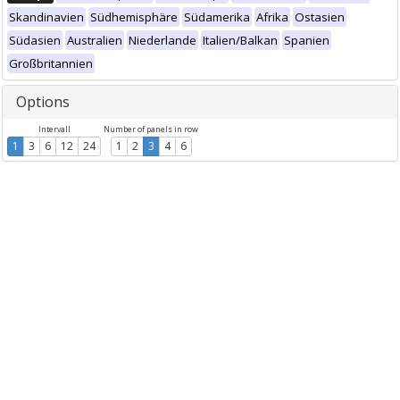
Skandinavien
Südhemisphäre
Südamerika
Afrika
Ostasien
Südasien
Australien
Niederlande
Italien/Balkan
Spanien
Großbritannien
Options
Intervall
Number of panels in row
1
3
6
12
24
1
2
3
4
6