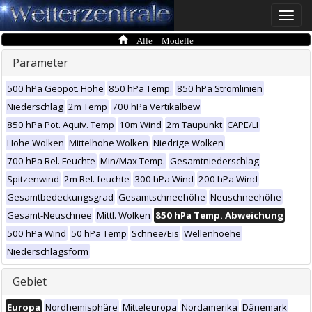
Toggle
naviga
Alle Modelle
Parameter
500 hPa Geopot. Höhe
850 hPa Temp.
850 hPa Stromlinien
Niederschlag
2m Temp
700 hPa Vertikalbew
850 hPa Pot. Äquiv. Temp
10m Wind
2m Taupunkt
CAPE/LI
Hohe Wolken
Mittelhohe Wolken
Niedrige Wolken
700 hPa Rel. Feuchte
Min/Max Temp.
Gesamtniederschlag
Spitzenwind
2m Rel. feuchte
300 hPa Wind
200 hPa Wind
Gesamtbedeckungsgrad
Gesamtschneehöhe
Neuschneehöhe
Gesamt-Neuschnee
Mittl. Wolken
850 hPa Temp. Abweichung
500 hPa Wind
50 hPa Temp
Schnee/Eis
Wellenhoehe
Niederschlagsform
Gebiet
Europa
Nordhemisphäre
Mitteleuropa
Nordamerika
Dänemark