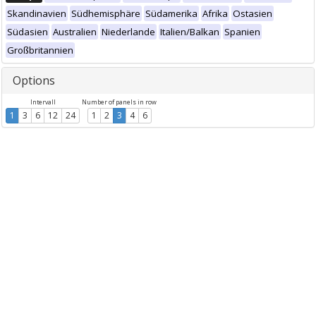
Skandinavien
Südhemisphäre
Südamerika
Afrika
Ostasien
Südasien
Australien
Niederlande
Italien/Balkan
Spanien
Großbritannien
Options
Intervall
Number of panels in row
1
3
6
12
24
1
2
3
4
6