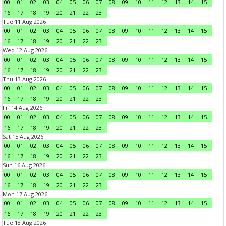
00
01
02
03
04
05
06
07
08
09
10
11
12
13
14
15
16
17
18
19
20
21
22
23
Tue 11 Aug 2026
00
01
02
03
04
05
06
07
08
09
10
11
12
13
14
15
16
17
18
19
20
21
22
23
Wed 12 Aug 2026
00
01
02
03
04
05
06
07
08
09
10
11
12
13
14
15
16
17
18
19
20
21
22
23
Thu 13 Aug 2026
00
01
02
03
04
05
06
07
08
09
10
11
12
13
14
15
16
17
18
19
20
21
22
23
Fri 14 Aug 2026
00
01
02
03
04
05
06
07
08
09
10
11
12
13
14
15
16
17
18
19
20
21
22
23
Sat 15 Aug 2026
00
01
02
03
04
05
06
07
08
09
10
11
12
13
14
15
16
17
18
19
20
21
22
23
Sun 16 Aug 2026
00
01
02
03
04
05
06
07
08
09
10
11
12
13
14
15
16
17
18
19
20
21
22
23
Mon 17 Aug 2026
00
01
02
03
04
05
06
07
08
09
10
11
12
13
14
15
16
17
18
19
20
21
22
23
Tue 18 Aug 2026