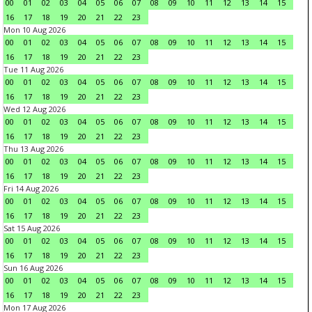
00
01
02
03
04
05
06
07
08
09
10
11
12
13
14
15
16
17
18
19
20
21
22
23
Mon 10 Aug 2026
00
01
02
03
04
05
06
07
08
09
10
11
12
13
14
15
16
17
18
19
20
21
22
23
Tue 11 Aug 2026
00
01
02
03
04
05
06
07
08
09
10
11
12
13
14
15
16
17
18
19
20
21
22
23
Wed 12 Aug 2026
00
01
02
03
04
05
06
07
08
09
10
11
12
13
14
15
16
17
18
19
20
21
22
23
Thu 13 Aug 2026
00
01
02
03
04
05
06
07
08
09
10
11
12
13
14
15
16
17
18
19
20
21
22
23
Fri 14 Aug 2026
00
01
02
03
04
05
06
07
08
09
10
11
12
13
14
15
16
17
18
19
20
21
22
23
Sat 15 Aug 2026
00
01
02
03
04
05
06
07
08
09
10
11
12
13
14
15
16
17
18
19
20
21
22
23
Sun 16 Aug 2026
00
01
02
03
04
05
06
07
08
09
10
11
12
13
14
15
16
17
18
19
20
21
22
23
Mon 17 Aug 2026