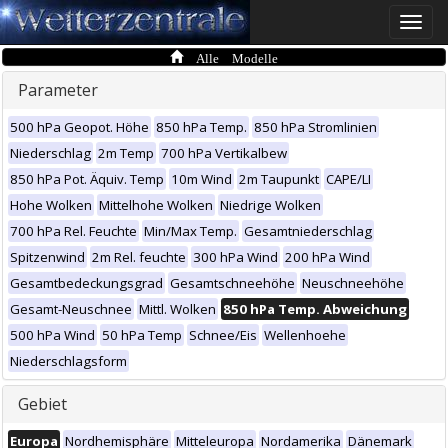
Toggle
naviga
Alle Modelle
Parameter
500 hPa Geopot. Höhe
850 hPa Temp.
850 hPa Stromlinien
Niederschlag
2m Temp
700 hPa Vertikalbew
850 hPa Pot. Äquiv. Temp
10m Wind
2m Taupunkt
CAPE/LI
Hohe Wolken
Mittelhohe Wolken
Niedrige Wolken
700 hPa Rel. Feuchte
Min/Max Temp.
Gesamtniederschlag
Spitzenwind
2m Rel. feuchte
300 hPa Wind
200 hPa Wind
Gesamtbedeckungsgrad
Gesamtschneehöhe
Neuschneehöhe
Gesamt-Neuschnee
Mittl. Wolken
850 hPa Temp. Abweichung
500 hPa Wind
50 hPa Temp
Schnee/Eis
Wellenhoehe
Niederschlagsform
Gebiet
Europa
Nordhemisphäre
Mitteleuropa
Nordamerika
Dänemark