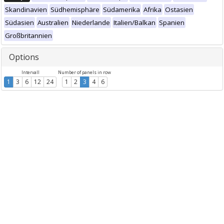
Skandinavien
Südhemisphäre
Südamerika
Afrika
Ostasien
Südasien
Australien
Niederlande
Italien/Balkan
Spanien
Großbritannien
Options
Intervall
Number of panels in row
1
3
6
12
24
1
2
3
4
6