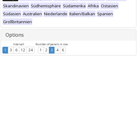
Skandinavien
Südhemisphäre
Südamerika
Afrika
Ostasien
Südasien
Australien
Niederlande
Italien/Balkan
Spanien
Großbritannien
Options
Intervall
Number of panels in row
1
3
6
12
24
1
2
3
4
6