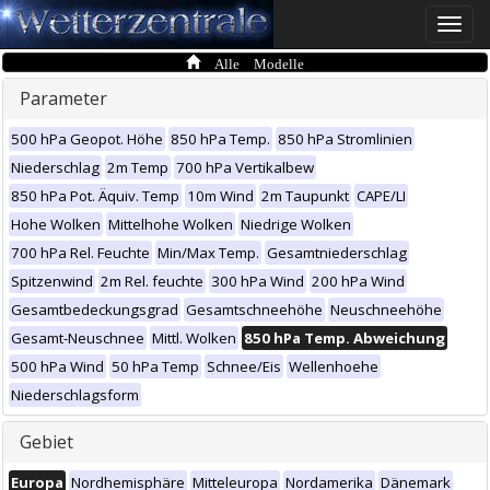
Toggle
naviga
Alle Modelle
Parameter
500 hPa Geopot. Höhe
850 hPa Temp.
850 hPa Stromlinien
Niederschlag
2m Temp
700 hPa Vertikalbew
850 hPa Pot. Äquiv. Temp
10m Wind
2m Taupunkt
CAPE/LI
Hohe Wolken
Mittelhohe Wolken
Niedrige Wolken
700 hPa Rel. Feuchte
Min/Max Temp.
Gesamtniederschlag
Spitzenwind
2m Rel. feuchte
300 hPa Wind
200 hPa Wind
Gesamtbedeckungsgrad
Gesamtschneehöhe
Neuschneehöhe
Gesamt-Neuschnee
Mittl. Wolken
850 hPa Temp. Abweichung
500 hPa Wind
50 hPa Temp
Schnee/Eis
Wellenhoehe
Niederschlagsform
Gebiet
Europa
Nordhemisphäre
Mitteleuropa
Nordamerika
Dänemark