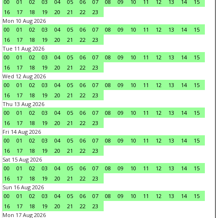
00
01
02
03
04
05
06
07
08
09
10
11
12
13
14
15
16
17
18
19
20
21
22
23
Mon 10 Aug 2026
00
01
02
03
04
05
06
07
08
09
10
11
12
13
14
15
16
17
18
19
20
21
22
23
Tue 11 Aug 2026
00
01
02
03
04
05
06
07
08
09
10
11
12
13
14
15
16
17
18
19
20
21
22
23
Wed 12 Aug 2026
00
01
02
03
04
05
06
07
08
09
10
11
12
13
14
15
16
17
18
19
20
21
22
23
Thu 13 Aug 2026
00
01
02
03
04
05
06
07
08
09
10
11
12
13
14
15
16
17
18
19
20
21
22
23
Fri 14 Aug 2026
00
01
02
03
04
05
06
07
08
09
10
11
12
13
14
15
16
17
18
19
20
21
22
23
Sat 15 Aug 2026
00
01
02
03
04
05
06
07
08
09
10
11
12
13
14
15
16
17
18
19
20
21
22
23
Sun 16 Aug 2026
00
01
02
03
04
05
06
07
08
09
10
11
12
13
14
15
16
17
18
19
20
21
22
23
Mon 17 Aug 2026