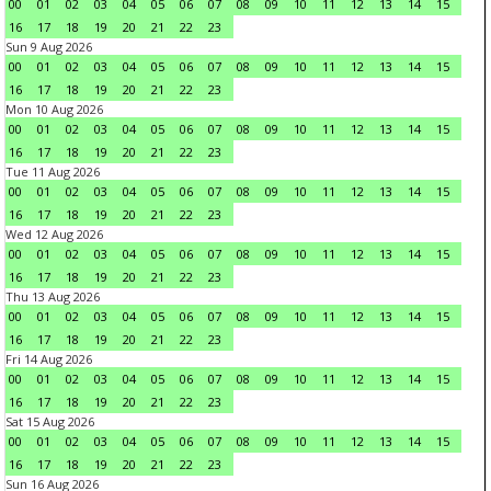
00
01
02
03
04
05
06
07
08
09
10
11
12
13
14
15
16
17
18
19
20
21
22
23
Sun 9 Aug 2026
00
01
02
03
04
05
06
07
08
09
10
11
12
13
14
15
16
17
18
19
20
21
22
23
Mon 10 Aug 2026
00
01
02
03
04
05
06
07
08
09
10
11
12
13
14
15
16
17
18
19
20
21
22
23
Tue 11 Aug 2026
00
01
02
03
04
05
06
07
08
09
10
11
12
13
14
15
16
17
18
19
20
21
22
23
Wed 12 Aug 2026
00
01
02
03
04
05
06
07
08
09
10
11
12
13
14
15
16
17
18
19
20
21
22
23
Thu 13 Aug 2026
00
01
02
03
04
05
06
07
08
09
10
11
12
13
14
15
16
17
18
19
20
21
22
23
Fri 14 Aug 2026
00
01
02
03
04
05
06
07
08
09
10
11
12
13
14
15
16
17
18
19
20
21
22
23
Sat 15 Aug 2026
00
01
02
03
04
05
06
07
08
09
10
11
12
13
14
15
16
17
18
19
20
21
22
23
Sun 16 Aug 2026