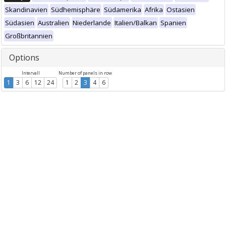
Skandinavien
Südhemisphäre
Südamerika
Afrika
Ostasien
Südasien
Australien
Niederlande
Italien/Balkan
Spanien
Großbritannien
Options
Intervall
Number of panels in row
1
3
6
12
24
1
2
3
4
6