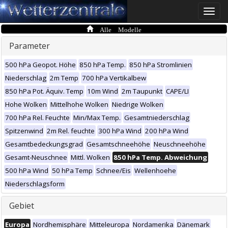
Toggle
naviga
Alle Modelle
Parameter
500 hPa Geopot. Höhe
850 hPa Temp.
850 hPa Stromlinien
Niederschlag
2m Temp
700 hPa Vertikalbew
850 hPa Pot. Äquiv. Temp
10m Wind
2m Taupunkt
CAPE/LI
Hohe Wolken
Mittelhohe Wolken
Niedrige Wolken
700 hPa Rel. Feuchte
Min/Max Temp.
Gesamtniederschlag
Spitzenwind
2m Rel. feuchte
300 hPa Wind
200 hPa Wind
Gesamtbedeckungsgrad
Gesamtschneehöhe
Neuschneehöhe
Gesamt-Neuschnee
Mittl. Wolken
850 hPa Temp. Abweichung
500 hPa Wind
50 hPa Temp
Schnee/Eis
Wellenhoehe
Niederschlagsform
Gebiet
Europa
Nordhemisphäre
Mitteleuropa
Nordamerika
Dänemark