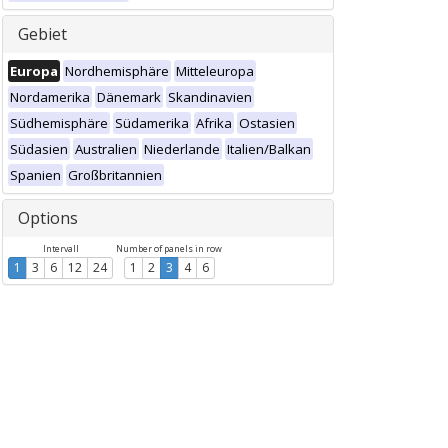
Gebiet
Europa
Nordhemisphäre
Mitteleuropa
Nordamerika
Dänemark
Skandinavien
Südhemisphäre
Südamerika
Afrika
Ostasien
Südasien
Australien
Niederlande
Italien/Balkan
Spanien
Großbritannien
Options
Intervall
Number of panels in row
1
3
6
12
24
1
2
3
4
6