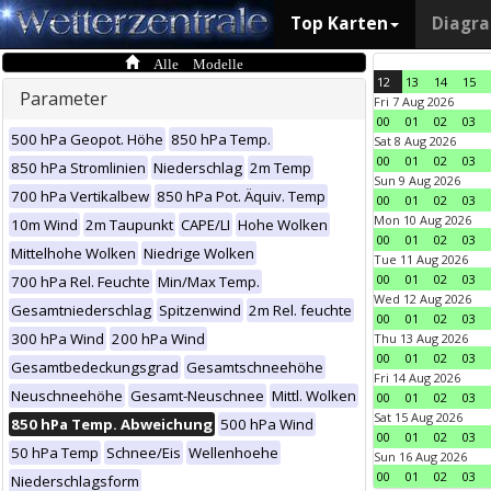
Top Karten
Diagr
Alle Modelle
12
13
14
15
Parameter
Fri 7 Aug 2026
00
01
02
03
500 hPa Geopot. Höhe
850 hPa Temp.
Sat 8 Aug 2026
00
01
02
03
850 hPa Stromlinien
Niederschlag
2m Temp
Sun 9 Aug 2026
700 hPa Vertikalbew
850 hPa Pot. Äquiv. Temp
00
01
02
03
Mon 10 Aug 2026
10m Wind
2m Taupunkt
CAPE/LI
Hohe Wolken
00
01
02
03
Mittelhohe Wolken
Niedrige Wolken
Tue 11 Aug 2026
00
01
02
03
700 hPa Rel. Feuchte
Min/Max Temp.
Wed 12 Aug 2026
Gesamtniederschlag
Spitzenwind
2m Rel. feuchte
00
01
02
03
300 hPa Wind
200 hPa Wind
Thu 13 Aug 2026
00
01
02
03
Gesamtbedeckungsgrad
Gesamtschneehöhe
Fri 14 Aug 2026
Neuschneehöhe
Gesamt-Neuschnee
Mittl. Wolken
00
01
02
03
Sat 15 Aug 2026
850 hPa Temp. Abweichung
500 hPa Wind
00
01
02
03
50 hPa Temp
Schnee/Eis
Wellenhoehe
Sun 16 Aug 2026
00
01
02
03
Niederschlagsform