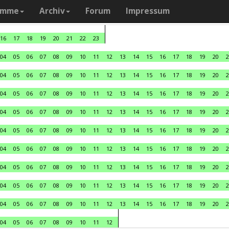
amme
Archiv
Forum
Impressum
16
17
18
19
20
21
22
23
04
05
06
07
08
09
10
11
12
13
14
15
16
17
18
19
20
2
04
05
06
07
08
09
10
11
12
13
14
15
16
17
18
19
20
2
04
05
06
07
08
09
10
11
12
13
14
15
16
17
18
19
20
2
04
05
06
07
08
09
10
11
12
13
14
15
16
17
18
19
20
2
04
05
06
07
08
09
10
11
12
13
14
15
16
17
18
19
20
2
04
05
06
07
08
09
10
11
12
13
14
15
16
17
18
19
20
2
04
05
06
07
08
09
10
11
12
13
14
15
16
17
18
19
20
2
04
05
06
07
08
09
10
11
12
13
14
15
16
17
18
19
20
2
04
05
06
07
08
09
10
11
12
13
14
15
16
17
18
19
20
2
04
05
06
07
08
09
10
11
12