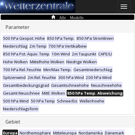
Toggle
naviga
Alle Modelle
Parameter
500 hPa Geopot. Höhe
850 hPa Temp.
850 hPa Stromlinien
Niederschlag
2m Temp
700 hPa Vertikalbew
850 hPa Pot. Äquiv. Temp
10m Wind
2m Taupunkt
CAPE/LI
Hohe Wolken
Mittelhohe Wolken
Niedrige Wolken
700 hPa Rel. Feuchte
Min/Max Temp.
Gesamtniederschlag
Spitzenwind
2m Rel. feuchte
300 hPa Wind
200 hPa Wind
Gesamtbedeckungsgrad
Gesamtschneehöhe
Neuschneehöhe
Gesamt-Neuschnee
Mittl. Wolken
850 hPa Temp. Abweichung
500 hPa Wind
50 hPa Temp
Schnee/Eis
Wellenhoehe
Niederschlagsform
Gebiet
Europa
Nordhemisphäre
Mitteleuropa
Nordamerika
Dänemark