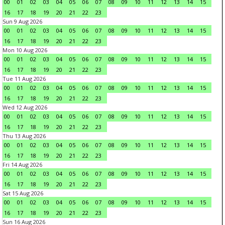
00
01
02
03
04
05
06
07
08
09
10
11
12
13
14
15
16
17
18
19
20
21
22
23
Sun 9 Aug 2026
00
01
02
03
04
05
06
07
08
09
10
11
12
13
14
15
16
17
18
19
20
21
22
23
Mon 10 Aug 2026
00
01
02
03
04
05
06
07
08
09
10
11
12
13
14
15
16
17
18
19
20
21
22
23
Tue 11 Aug 2026
00
01
02
03
04
05
06
07
08
09
10
11
12
13
14
15
16
17
18
19
20
21
22
23
Wed 12 Aug 2026
00
01
02
03
04
05
06
07
08
09
10
11
12
13
14
15
16
17
18
19
20
21
22
23
Thu 13 Aug 2026
00
01
02
03
04
05
06
07
08
09
10
11
12
13
14
15
16
17
18
19
20
21
22
23
Fri 14 Aug 2026
00
01
02
03
04
05
06
07
08
09
10
11
12
13
14
15
16
17
18
19
20
21
22
23
Sat 15 Aug 2026
00
01
02
03
04
05
06
07
08
09
10
11
12
13
14
15
16
17
18
19
20
21
22
23
Sun 16 Aug 2026