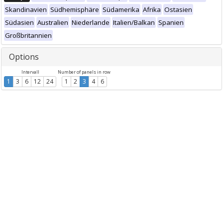
Skandinavien
Südhemisphäre
Südamerika
Afrika
Ostasien
Südasien
Australien
Niederlande
Italien/Balkan
Spanien
Großbritannien
Options
Intervall
Number of panels in row
1
3
6
12
24
1
2
3
4
6