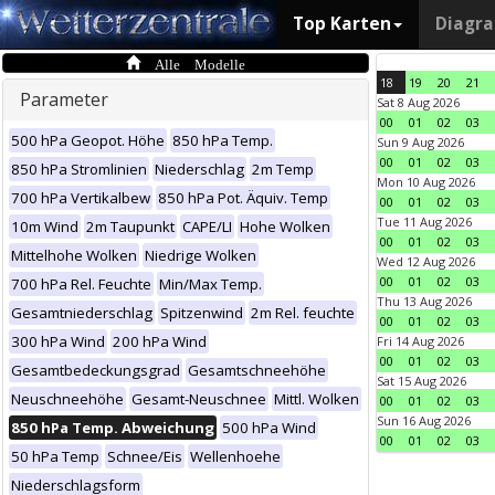
Top Karten
Diagr
Alle Modelle
18
19
20
21
Parameter
Sat 8 Aug 2026
00
01
02
03
500 hPa Geopot. Höhe
850 hPa Temp.
Sun 9 Aug 2026
00
01
02
03
850 hPa Stromlinien
Niederschlag
2m Temp
Mon 10 Aug 2026
700 hPa Vertikalbew
850 hPa Pot. Äquiv. Temp
00
01
02
03
Tue 11 Aug 2026
10m Wind
2m Taupunkt
CAPE/LI
Hohe Wolken
00
01
02
03
Mittelhohe Wolken
Niedrige Wolken
Wed 12 Aug 2026
00
01
02
03
700 hPa Rel. Feuchte
Min/Max Temp.
Thu 13 Aug 2026
Gesamtniederschlag
Spitzenwind
2m Rel. feuchte
00
01
02
03
300 hPa Wind
200 hPa Wind
Fri 14 Aug 2026
00
01
02
03
Gesamtbedeckungsgrad
Gesamtschneehöhe
Sat 15 Aug 2026
Neuschneehöhe
Gesamt-Neuschnee
Mittl. Wolken
00
01
02
03
Sun 16 Aug 2026
850 hPa Temp. Abweichung
500 hPa Wind
00
01
02
03
50 hPa Temp
Schnee/Eis
Wellenhoehe
Niederschlagsform