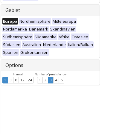
Gebiet
Europa
Nordhemisphäre
Mitteleuropa
Nordamerika
Dänemark
Skandinavien
Südhemisphäre
Südamerika
Afrika
Ostasien
Südasien
Australien
Niederlande
Italien/Balkan
Spanien
Großbritannien
Options
Intervall
Number of panels in row
1
3
6
12
24
1
2
3
4
6