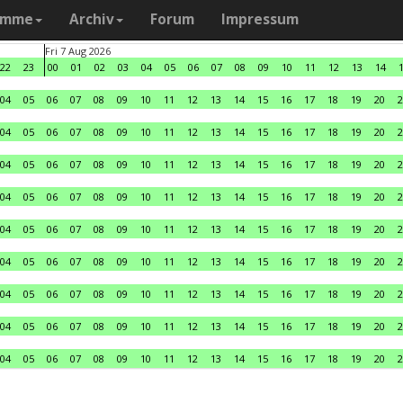
amme
Archiv
Forum
Impressum
Fri 7 Aug 2026
22
23
00
01
02
03
04
05
06
07
08
09
10
11
12
13
14
04
05
06
07
08
09
10
11
12
13
14
15
16
17
18
19
20
2
04
05
06
07
08
09
10
11
12
13
14
15
16
17
18
19
20
2
04
05
06
07
08
09
10
11
12
13
14
15
16
17
18
19
20
2
04
05
06
07
08
09
10
11
12
13
14
15
16
17
18
19
20
2
04
05
06
07
08
09
10
11
12
13
14
15
16
17
18
19
20
2
04
05
06
07
08
09
10
11
12
13
14
15
16
17
18
19
20
2
04
05
06
07
08
09
10
11
12
13
14
15
16
17
18
19
20
2
04
05
06
07
08
09
10
11
12
13
14
15
16
17
18
19
20
2
04
05
06
07
08
09
10
11
12
13
14
15
16
17
18
19
20
2