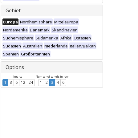
Gebiet
Europa
Nordhemisphäre
Mitteleuropa
Nordamerika
Dänemark
Skandinavien
Südhemisphäre
Südamerika
Afrika
Ostasien
Südasien
Australien
Niederlande
Italien/Balkan
Spanien
Großbritannien
Options
Intervall
Number of panels in row
1
3
6
12
24
1
2
3
4
6