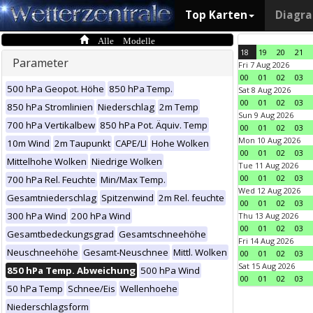
Top Karten
Diagr
Alle Modelle
18
19
20
21
Parameter
Fri 7 Aug 2026
00
01
02
03
500 hPa Geopot. Höhe
850 hPa Temp.
Sat 8 Aug 2026
00
01
02
03
850 hPa Stromlinien
Niederschlag
2m Temp
Sun 9 Aug 2026
700 hPa Vertikalbew
850 hPa Pot. Äquiv. Temp
00
01
02
03
Mon 10 Aug 2026
10m Wind
2m Taupunkt
CAPE/LI
Hohe Wolken
00
01
02
03
Mittelhohe Wolken
Niedrige Wolken
Tue 11 Aug 2026
00
01
02
03
700 hPa Rel. Feuchte
Min/Max Temp.
Wed 12 Aug 2026
Gesamtniederschlag
Spitzenwind
2m Rel. feuchte
00
01
02
03
300 hPa Wind
200 hPa Wind
Thu 13 Aug 2026
00
01
02
03
Gesamtbedeckungsgrad
Gesamtschneehöhe
Fri 14 Aug 2026
Neuschneehöhe
Gesamt-Neuschnee
Mittl. Wolken
00
01
02
03
Sat 15 Aug 2026
850 hPa Temp. Abweichung
500 hPa Wind
00
01
02
03
50 hPa Temp
Schnee/Eis
Wellenhoehe
Niederschlagsform