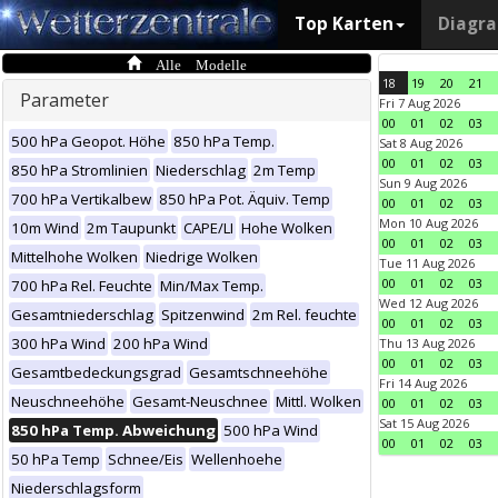
Top Karten
Diagr
Alle Modelle
18
19
20
21
Parameter
Fri 7 Aug 2026
00
01
02
03
500 hPa Geopot. Höhe
850 hPa Temp.
Sat 8 Aug 2026
00
01
02
03
850 hPa Stromlinien
Niederschlag
2m Temp
Sun 9 Aug 2026
700 hPa Vertikalbew
850 hPa Pot. Äquiv. Temp
00
01
02
03
Mon 10 Aug 2026
10m Wind
2m Taupunkt
CAPE/LI
Hohe Wolken
00
01
02
03
Mittelhohe Wolken
Niedrige Wolken
Tue 11 Aug 2026
00
01
02
03
700 hPa Rel. Feuchte
Min/Max Temp.
Wed 12 Aug 2026
Gesamtniederschlag
Spitzenwind
2m Rel. feuchte
00
01
02
03
300 hPa Wind
200 hPa Wind
Thu 13 Aug 2026
00
01
02
03
Gesamtbedeckungsgrad
Gesamtschneehöhe
Fri 14 Aug 2026
Neuschneehöhe
Gesamt-Neuschnee
Mittl. Wolken
00
01
02
03
Sat 15 Aug 2026
850 hPa Temp. Abweichung
500 hPa Wind
00
01
02
03
50 hPa Temp
Schnee/Eis
Wellenhoehe
Niederschlagsform