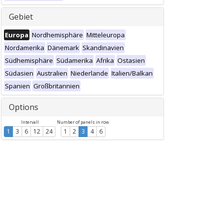
Gebiet
Europa
Nordhemisphäre
Mitteleuropa
Nordamerika
Dänemark
Skandinavien
Südhemisphäre
Südamerika
Afrika
Ostasien
Südasien
Australien
Niederlande
Italien/Balkan
Spanien
Großbritannien
Options
Intervall
Number of panels in row
1
3
6
12
24
1
2
3
4
6