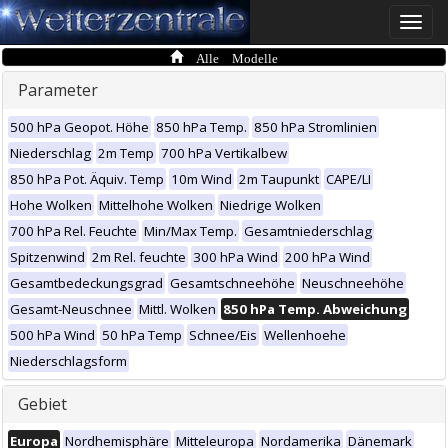
Toggle
naviga
Alle Modelle
Parameter
500 hPa Geopot. Höhe
850 hPa Temp.
850 hPa Stromlinien
Niederschlag
2m Temp
700 hPa Vertikalbew
850 hPa Pot. Äquiv. Temp
10m Wind
2m Taupunkt
CAPE/LI
Hohe Wolken
Mittelhohe Wolken
Niedrige Wolken
700 hPa Rel. Feuchte
Min/Max Temp.
Gesamtniederschlag
Spitzenwind
2m Rel. feuchte
300 hPa Wind
200 hPa Wind
Gesamtbedeckungsgrad
Gesamtschneehöhe
Neuschneehöhe
Gesamt-Neuschnee
Mittl. Wolken
850 hPa Temp. Abweichung
500 hPa Wind
50 hPa Temp
Schnee/Eis
Wellenhoehe
Niederschlagsform
Gebiet
Europa
Nordhemisphäre
Mitteleuropa
Nordamerika
Dänemark