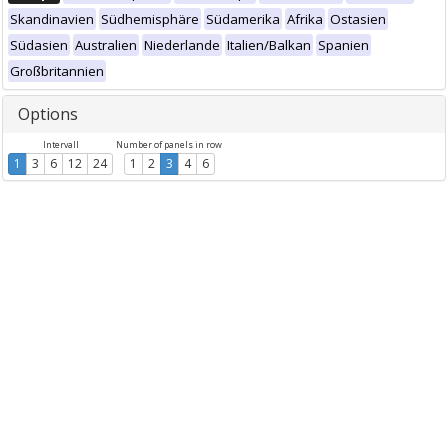
Skandinavien
Südhemisphäre
Südamerika
Afrika
Ostasien
Südasien
Australien
Niederlande
Italien/Balkan
Spanien
Großbritannien
Options
Intervall
Number of panels in row
1
3
6
12
24
1
2
3
4
6