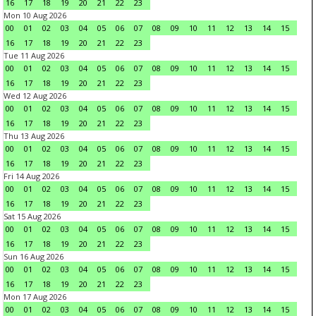
16
17
18
19
20
21
22
23
Mon 10 Aug 2026
00
01
02
03
04
05
06
07
08
09
10
11
12
13
14
15
16
17
18
19
20
21
22
23
Tue 11 Aug 2026
00
01
02
03
04
05
06
07
08
09
10
11
12
13
14
15
16
17
18
19
20
21
22
23
Wed 12 Aug 2026
00
01
02
03
04
05
06
07
08
09
10
11
12
13
14
15
16
17
18
19
20
21
22
23
Thu 13 Aug 2026
00
01
02
03
04
05
06
07
08
09
10
11
12
13
14
15
16
17
18
19
20
21
22
23
Fri 14 Aug 2026
00
01
02
03
04
05
06
07
08
09
10
11
12
13
14
15
16
17
18
19
20
21
22
23
Sat 15 Aug 2026
00
01
02
03
04
05
06
07
08
09
10
11
12
13
14
15
16
17
18
19
20
21
22
23
Sun 16 Aug 2026
00
01
02
03
04
05
06
07
08
09
10
11
12
13
14
15
16
17
18
19
20
21
22
23
Mon 17 Aug 2026
00
01
02
03
04
05
06
07
08
09
10
11
12
13
14
15