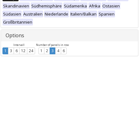
Skandinavien
Südhemisphäre
Südamerika
Afrika
Ostasien
Südasien
Australien
Niederlande
Italien/Balkan
Spanien
Großbritannien
Options
Intervall
Number of panels in row
1
3
6
12
24
1
2
3
4
6