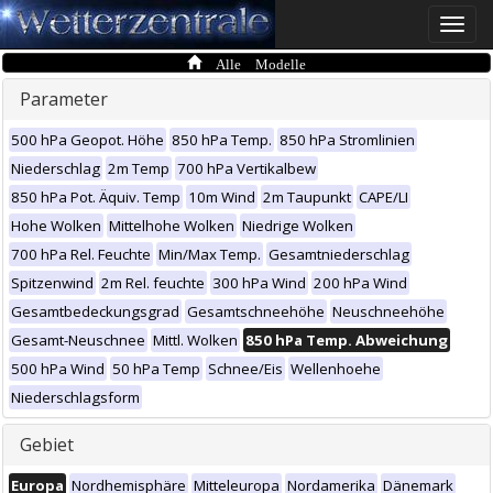
Toggle
naviga
Alle Modelle
Parameter
500 hPa Geopot. Höhe
850 hPa Temp.
850 hPa Stromlinien
Niederschlag
2m Temp
700 hPa Vertikalbew
850 hPa Pot. Äquiv. Temp
10m Wind
2m Taupunkt
CAPE/LI
Hohe Wolken
Mittelhohe Wolken
Niedrige Wolken
700 hPa Rel. Feuchte
Min/Max Temp.
Gesamtniederschlag
Spitzenwind
2m Rel. feuchte
300 hPa Wind
200 hPa Wind
Gesamtbedeckungsgrad
Gesamtschneehöhe
Neuschneehöhe
Gesamt-Neuschnee
Mittl. Wolken
850 hPa Temp. Abweichung
500 hPa Wind
50 hPa Temp
Schnee/Eis
Wellenhoehe
Niederschlagsform
Gebiet
Europa
Nordhemisphäre
Mitteleuropa
Nordamerika
Dänemark