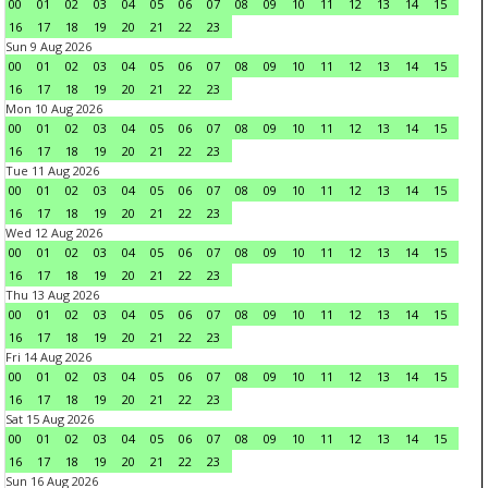
00
01
02
03
04
05
06
07
08
09
10
11
12
13
14
15
16
17
18
19
20
21
22
23
Sun 9 Aug 2026
00
01
02
03
04
05
06
07
08
09
10
11
12
13
14
15
16
17
18
19
20
21
22
23
Mon 10 Aug 2026
00
01
02
03
04
05
06
07
08
09
10
11
12
13
14
15
16
17
18
19
20
21
22
23
Tue 11 Aug 2026
00
01
02
03
04
05
06
07
08
09
10
11
12
13
14
15
16
17
18
19
20
21
22
23
Wed 12 Aug 2026
00
01
02
03
04
05
06
07
08
09
10
11
12
13
14
15
16
17
18
19
20
21
22
23
Thu 13 Aug 2026
00
01
02
03
04
05
06
07
08
09
10
11
12
13
14
15
16
17
18
19
20
21
22
23
Fri 14 Aug 2026
00
01
02
03
04
05
06
07
08
09
10
11
12
13
14
15
16
17
18
19
20
21
22
23
Sat 15 Aug 2026
00
01
02
03
04
05
06
07
08
09
10
11
12
13
14
15
16
17
18
19
20
21
22
23
Sun 16 Aug 2026