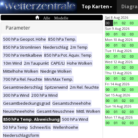
Top Karten
Diagr
Alle Modelle
Sat 8 Aug 2026
00
01
02
03
Parameter
Sun 9 Aug 2026
00
01
02
03
500 hPa Geopot. Höhe
850 hPa Temp.
Mon 10 Aug 2026
00
01
02
03
850 hPa Stromlinien
Niederschlag
2m Temp
Tue 11 Aug 2026
700 hPa Vertikalbew
850 hPa Pot. Äquiv. Temp
00
01
02
03
Wed 12 Aug 2026
10m Wind
2m Taupunkt
CAPE/LI
Hohe Wolken
00
01
02
03
Mittelhohe Wolken
Niedrige Wolken
Thu 13 Aug 2026
00
01
02
03
700 hPa Rel. Feuchte
Min/Max Temp.
Fri 14 Aug 2026
Gesamtniederschlag
Spitzenwind
2m Rel. feuchte
00
01
02
03
300 hPa Wind
200 hPa Wind
Sat 15 Aug 2026
00
01
02
03
Gesamtbedeckungsgrad
Gesamtschneehöhe
Sun 16 Aug 2026
Neuschneehöhe
Gesamt-Neuschnee
Mittl. Wolken
00
01
02
03
Mon 17 Aug 2026
850 hPa Temp. Abweichung
500 hPa Wind
00
01
02
03
50 hPa Temp
Schnee/Eis
Wellenhoehe
Niederschlagsform