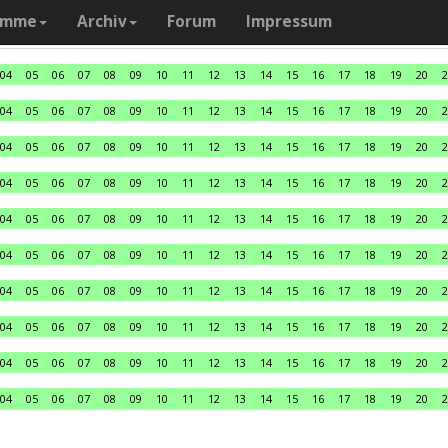
amme
Archiv
Forum
Impressum
04
05
06
07
08
09
10
11
12
13
14
15
16
17
18
19
20
2
04
05
06
07
08
09
10
11
12
13
14
15
16
17
18
19
20
2
04
05
06
07
08
09
10
11
12
13
14
15
16
17
18
19
20
2
04
05
06
07
08
09
10
11
12
13
14
15
16
17
18
19
20
2
04
05
06
07
08
09
10
11
12
13
14
15
16
17
18
19
20
2
04
05
06
07
08
09
10
11
12
13
14
15
16
17
18
19
20
2
04
05
06
07
08
09
10
11
12
13
14
15
16
17
18
19
20
2
04
05
06
07
08
09
10
11
12
13
14
15
16
17
18
19
20
2
04
05
06
07
08
09
10
11
12
13
14
15
16
17
18
19
20
2
04
05
06
07
08
09
10
11
12
13
14
15
16
17
18
19
20
2