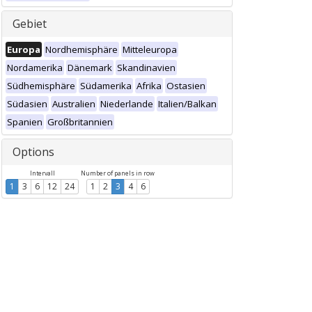
Gebiet
Europa
Nordhemisphäre
Mitteleuropa
Nordamerika
Dänemark
Skandinavien
Südhemisphäre
Südamerika
Afrika
Ostasien
Südasien
Australien
Niederlande
Italien/Balkan
Spanien
Großbritannien
Options
Intervall
Number of panels in row
1
3
6
12
24
1
2
3
4
6