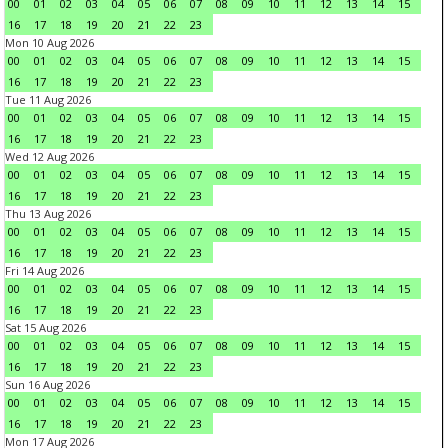
00
01
02
03
04
05
06
07
08
09
10
11
12
13
14
15
16
17
18
19
20
21
22
23
Mon 10 Aug 2026
00
01
02
03
04
05
06
07
08
09
10
11
12
13
14
15
16
17
18
19
20
21
22
23
Tue 11 Aug 2026
00
01
02
03
04
05
06
07
08
09
10
11
12
13
14
15
16
17
18
19
20
21
22
23
Wed 12 Aug 2026
00
01
02
03
04
05
06
07
08
09
10
11
12
13
14
15
16
17
18
19
20
21
22
23
Thu 13 Aug 2026
00
01
02
03
04
05
06
07
08
09
10
11
12
13
14
15
16
17
18
19
20
21
22
23
Fri 14 Aug 2026
00
01
02
03
04
05
06
07
08
09
10
11
12
13
14
15
16
17
18
19
20
21
22
23
Sat 15 Aug 2026
00
01
02
03
04
05
06
07
08
09
10
11
12
13
14
15
16
17
18
19
20
21
22
23
Sun 16 Aug 2026
00
01
02
03
04
05
06
07
08
09
10
11
12
13
14
15
16
17
18
19
20
21
22
23
Mon 17 Aug 2026