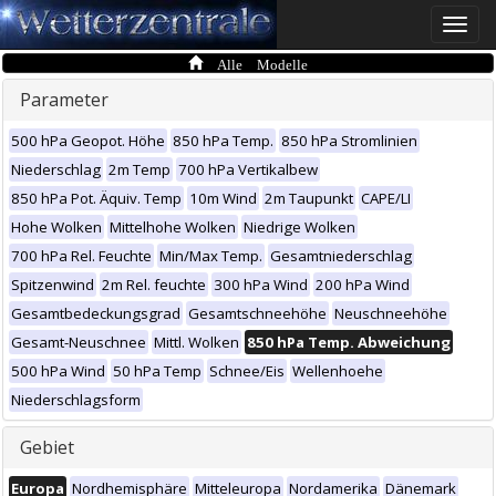
Toggle
naviga
Alle Modelle
Parameter
500 hPa Geopot. Höhe
850 hPa Temp.
850 hPa Stromlinien
Niederschlag
2m Temp
700 hPa Vertikalbew
850 hPa Pot. Äquiv. Temp
10m Wind
2m Taupunkt
CAPE/LI
Hohe Wolken
Mittelhohe Wolken
Niedrige Wolken
700 hPa Rel. Feuchte
Min/Max Temp.
Gesamtniederschlag
Spitzenwind
2m Rel. feuchte
300 hPa Wind
200 hPa Wind
Gesamtbedeckungsgrad
Gesamtschneehöhe
Neuschneehöhe
Gesamt-Neuschnee
Mittl. Wolken
850 hPa Temp. Abweichung
500 hPa Wind
50 hPa Temp
Schnee/Eis
Wellenhoehe
Niederschlagsform
Gebiet
Europa
Nordhemisphäre
Mitteleuropa
Nordamerika
Dänemark