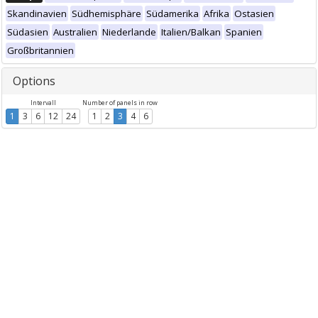
Skandinavien
Südhemisphäre
Südamerika
Afrika
Ostasien
Südasien
Australien
Niederlande
Italien/Balkan
Spanien
Großbritannien
Options
Intervall
Number of panels in row
1
3
6
12
24
1
2
3
4
6