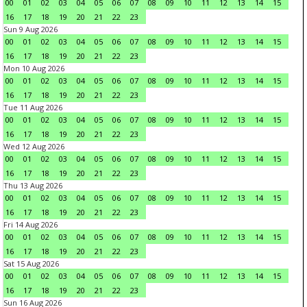
00
01
02
03
04
05
06
07
08
09
10
11
12
13
14
15
16
17
18
19
20
21
22
23
Sun 9 Aug 2026
00
01
02
03
04
05
06
07
08
09
10
11
12
13
14
15
16
17
18
19
20
21
22
23
Mon 10 Aug 2026
00
01
02
03
04
05
06
07
08
09
10
11
12
13
14
15
16
17
18
19
20
21
22
23
Tue 11 Aug 2026
00
01
02
03
04
05
06
07
08
09
10
11
12
13
14
15
16
17
18
19
20
21
22
23
Wed 12 Aug 2026
00
01
02
03
04
05
06
07
08
09
10
11
12
13
14
15
16
17
18
19
20
21
22
23
Thu 13 Aug 2026
00
01
02
03
04
05
06
07
08
09
10
11
12
13
14
15
16
17
18
19
20
21
22
23
Fri 14 Aug 2026
00
01
02
03
04
05
06
07
08
09
10
11
12
13
14
15
16
17
18
19
20
21
22
23
Sat 15 Aug 2026
00
01
02
03
04
05
06
07
08
09
10
11
12
13
14
15
16
17
18
19
20
21
22
23
Sun 16 Aug 2026