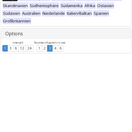
Skandinavien
Südhemisphäre
Südamerika
Afrika
Ostasien
Südasien
Australien
Niederlande
Italien/Balkan
Spanien
Großbritannien
Options
Intervall
Number of panels in row
1
3
6
12
24
1
2
3
4
6