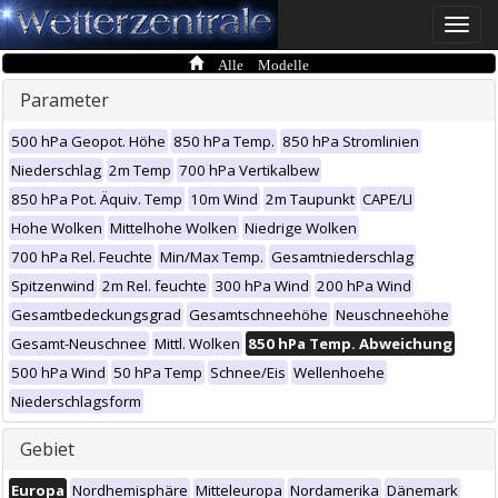
Toggle
naviga
Alle Modelle
Parameter
500 hPa Geopot. Höhe
850 hPa Temp.
850 hPa Stromlinien
Niederschlag
2m Temp
700 hPa Vertikalbew
850 hPa Pot. Äquiv. Temp
10m Wind
2m Taupunkt
CAPE/LI
Hohe Wolken
Mittelhohe Wolken
Niedrige Wolken
700 hPa Rel. Feuchte
Min/Max Temp.
Gesamtniederschlag
Spitzenwind
2m Rel. feuchte
300 hPa Wind
200 hPa Wind
Gesamtbedeckungsgrad
Gesamtschneehöhe
Neuschneehöhe
Gesamt-Neuschnee
Mittl. Wolken
850 hPa Temp. Abweichung
500 hPa Wind
50 hPa Temp
Schnee/Eis
Wellenhoehe
Niederschlagsform
Gebiet
Europa
Nordhemisphäre
Mitteleuropa
Nordamerika
Dänemark