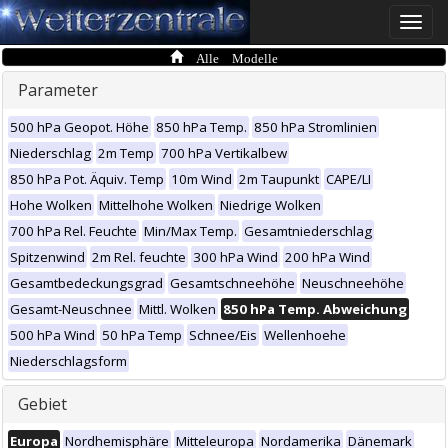
Toggle
naviga
Alle Modelle
Parameter
500 hPa Geopot. Höhe
850 hPa Temp.
850 hPa Stromlinien
Niederschlag
2m Temp
700 hPa Vertikalbew
850 hPa Pot. Äquiv. Temp
10m Wind
2m Taupunkt
CAPE/LI
Hohe Wolken
Mittelhohe Wolken
Niedrige Wolken
700 hPa Rel. Feuchte
Min/Max Temp.
Gesamtniederschlag
Spitzenwind
2m Rel. feuchte
300 hPa Wind
200 hPa Wind
Gesamtbedeckungsgrad
Gesamtschneehöhe
Neuschneehöhe
Gesamt-Neuschnee
Mittl. Wolken
850 hPa Temp. Abweichung
500 hPa Wind
50 hPa Temp
Schnee/Eis
Wellenhoehe
Niederschlagsform
Gebiet
Europa
Nordhemisphäre
Mitteleuropa
Nordamerika
Dänemark