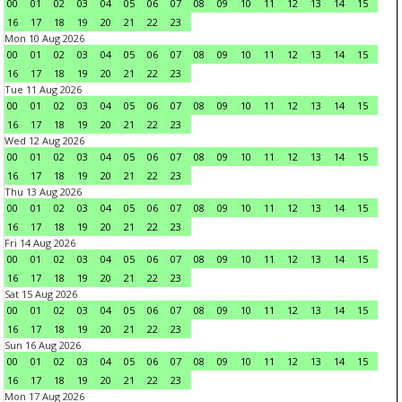
00
01
02
03
04
05
06
07
08
09
10
11
12
13
14
15
16
17
18
19
20
21
22
23
Mon 10 Aug 2026
00
01
02
03
04
05
06
07
08
09
10
11
12
13
14
15
16
17
18
19
20
21
22
23
Tue 11 Aug 2026
00
01
02
03
04
05
06
07
08
09
10
11
12
13
14
15
16
17
18
19
20
21
22
23
Wed 12 Aug 2026
00
01
02
03
04
05
06
07
08
09
10
11
12
13
14
15
16
17
18
19
20
21
22
23
Thu 13 Aug 2026
00
01
02
03
04
05
06
07
08
09
10
11
12
13
14
15
16
17
18
19
20
21
22
23
Fri 14 Aug 2026
00
01
02
03
04
05
06
07
08
09
10
11
12
13
14
15
16
17
18
19
20
21
22
23
Sat 15 Aug 2026
00
01
02
03
04
05
06
07
08
09
10
11
12
13
14
15
16
17
18
19
20
21
22
23
Sun 16 Aug 2026
00
01
02
03
04
05
06
07
08
09
10
11
12
13
14
15
16
17
18
19
20
21
22
23
Mon 17 Aug 2026