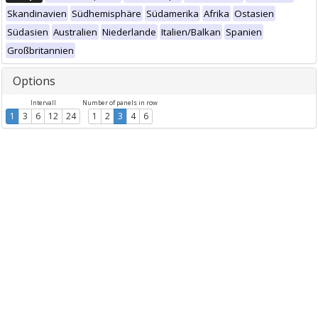
Skandinavien
Südhemisphäre
Südamerika
Afrika
Ostasien
Südasien
Australien
Niederlande
Italien/Balkan
Spanien
Großbritannien
Options
Intervall
Number of panels in row
1
3
6
12
24
1
2
3
4
6