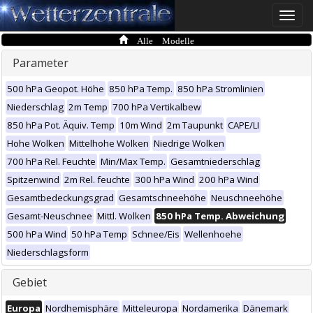
Toggle
naviga
Alle Modelle
Parameter
500 hPa Geopot. Höhe
850 hPa Temp.
850 hPa Stromlinien
Niederschlag
2m Temp
700 hPa Vertikalbew
850 hPa Pot. Äquiv. Temp
10m Wind
2m Taupunkt
CAPE/LI
Hohe Wolken
Mittelhohe Wolken
Niedrige Wolken
700 hPa Rel. Feuchte
Min/Max Temp.
Gesamtniederschlag
Spitzenwind
2m Rel. feuchte
300 hPa Wind
200 hPa Wind
Gesamtbedeckungsgrad
Gesamtschneehöhe
Neuschneehöhe
Gesamt-Neuschnee
Mittl. Wolken
850 hPa Temp. Abweichung
500 hPa Wind
50 hPa Temp
Schnee/Eis
Wellenhoehe
Niederschlagsform
Gebiet
Europa
Nordhemisphäre
Mitteleuropa
Nordamerika
Dänemark