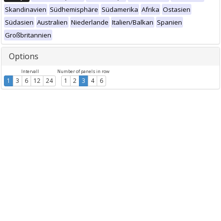
Skandinavien
Südhemisphäre
Südamerika
Afrika
Ostasien
Südasien
Australien
Niederlande
Italien/Balkan
Spanien
Großbritannien
Options
Intervall
Number of panels in row
1
3
6
12
24
1
2
3
4
6