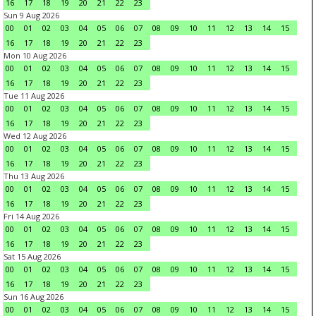
16
17
18
19
20
21
22
23
Sun 9 Aug 2026
00
01
02
03
04
05
06
07
08
09
10
11
12
13
14
15
16
17
18
19
20
21
22
23
Mon 10 Aug 2026
00
01
02
03
04
05
06
07
08
09
10
11
12
13
14
15
16
17
18
19
20
21
22
23
Tue 11 Aug 2026
00
01
02
03
04
05
06
07
08
09
10
11
12
13
14
15
16
17
18
19
20
21
22
23
Wed 12 Aug 2026
00
01
02
03
04
05
06
07
08
09
10
11
12
13
14
15
16
17
18
19
20
21
22
23
Thu 13 Aug 2026
00
01
02
03
04
05
06
07
08
09
10
11
12
13
14
15
16
17
18
19
20
21
22
23
Fri 14 Aug 2026
00
01
02
03
04
05
06
07
08
09
10
11
12
13
14
15
16
17
18
19
20
21
22
23
Sat 15 Aug 2026
00
01
02
03
04
05
06
07
08
09
10
11
12
13
14
15
16
17
18
19
20
21
22
23
Sun 16 Aug 2026
00
01
02
03
04
05
06
07
08
09
10
11
12
13
14
15