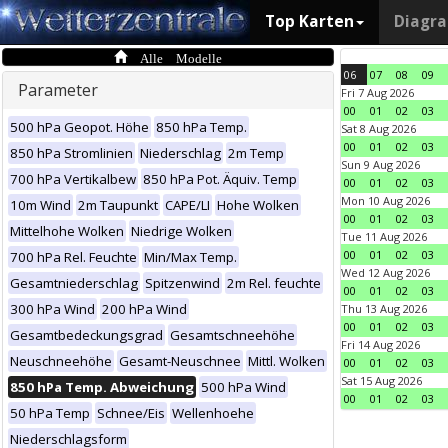
Top Karten
Diagr
Alle Modelle
06
07
08
09
Parameter
Fri 7 Aug 2026
00
01
02
03
500 hPa Geopot. Höhe
850 hPa Temp.
Sat 8 Aug 2026
00
01
02
03
850 hPa Stromlinien
Niederschlag
2m Temp
Sun 9 Aug 2026
700 hPa Vertikalbew
850 hPa Pot. Äquiv. Temp
00
01
02
03
Mon 10 Aug 2026
10m Wind
2m Taupunkt
CAPE/LI
Hohe Wolken
00
01
02
03
Mittelhohe Wolken
Niedrige Wolken
Tue 11 Aug 2026
00
01
02
03
700 hPa Rel. Feuchte
Min/Max Temp.
Wed 12 Aug 2026
Gesamtniederschlag
Spitzenwind
2m Rel. feuchte
00
01
02
03
300 hPa Wind
200 hPa Wind
Thu 13 Aug 2026
00
01
02
03
Gesamtbedeckungsgrad
Gesamtschneehöhe
Fri 14 Aug 2026
Neuschneehöhe
Gesamt-Neuschnee
Mittl. Wolken
00
01
02
03
Sat 15 Aug 2026
850 hPa Temp. Abweichung
500 hPa Wind
00
01
02
03
50 hPa Temp
Schnee/Eis
Wellenhoehe
Niederschlagsform