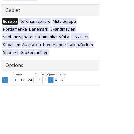
Gebiet
Europa
Nordhemisphäre
Mitteleuropa
Nordamerika
Dänemark
Skandinavien
Südhemisphäre
Südamerika
Afrika
Ostasien
Südasien
Australien
Niederlande
Italien/Balkan
Spanien
Großbritannien
Options
Intervall
Number of panels in row
1
3
6
12
24
1
2
3
4
6