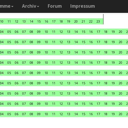
amme
Archiv
Forum
Impressum
10
11
12
13
14
15
16
17
18
19
20
21
22
23
04
05
06
07
08
09
10
11
12
13
14
15
16
17
18
19
20
2
04
05
06
07
08
09
10
11
12
13
14
15
16
17
18
19
20
2
04
05
06
07
08
09
10
11
12
13
14
15
16
17
18
19
20
2
04
05
06
07
08
09
10
11
12
13
14
15
16
17
18
19
20
2
04
05
06
07
08
09
10
11
12
13
14
15
16
17
18
19
20
2
04
05
06
07
08
09
10
11
12
13
14
15
16
17
18
19
20
2
04
05
06
07
08
09
10
11
12
13
14
15
16
17
18
19
20
2
04
05
06
07
08
09
10
11
12
13
14
15
16
17
18
19
20
2
04
05
06
07
08
09
10
11
12
13
14
15
16
17
18
19
20
2