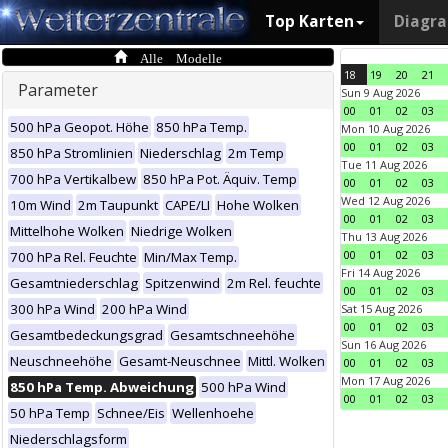
Top Karten
Diagr
Alle Modelle
18
19
20
21
Parameter
Sun 9 Aug 2026
00
01
02
03
500 hPa Geopot. Höhe
850 hPa Temp.
Mon 10 Aug 2026
00
01
02
03
850 hPa Stromlinien
Niederschlag
2m Temp
Tue 11 Aug 2026
700 hPa Vertikalbew
850 hPa Pot. Äquiv. Temp
00
01
02
03
Wed 12 Aug 2026
10m Wind
2m Taupunkt
CAPE/LI
Hohe Wolken
00
01
02
03
Mittelhohe Wolken
Niedrige Wolken
Thu 13 Aug 2026
00
01
02
03
700 hPa Rel. Feuchte
Min/Max Temp.
Fri 14 Aug 2026
Gesamtniederschlag
Spitzenwind
2m Rel. feuchte
00
01
02
03
300 hPa Wind
200 hPa Wind
Sat 15 Aug 2026
00
01
02
03
Gesamtbedeckungsgrad
Gesamtschneehöhe
Sun 16 Aug 2026
Neuschneehöhe
Gesamt-Neuschnee
Mittl. Wolken
00
01
02
03
Mon 17 Aug 2026
850 hPa Temp. Abweichung
500 hPa Wind
00
01
02
03
50 hPa Temp
Schnee/Eis
Wellenhoehe
Niederschlagsform