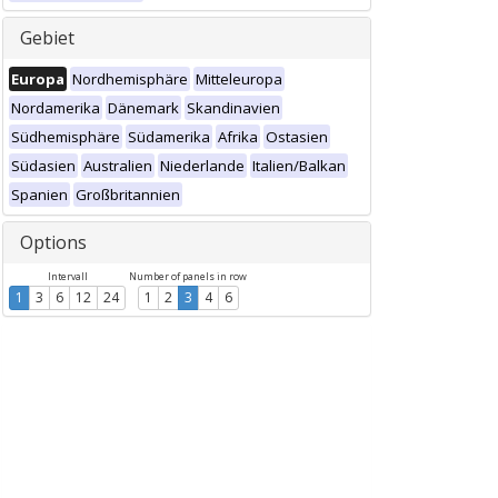
Gebiet
Europa
Nordhemisphäre
Mitteleuropa
Nordamerika
Dänemark
Skandinavien
Südhemisphäre
Südamerika
Afrika
Ostasien
Südasien
Australien
Niederlande
Italien/Balkan
Spanien
Großbritannien
Options
Intervall
Number of panels in row
1
3
6
12
24
1
2
3
4
6