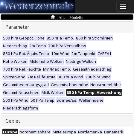
Toggle
naviga
Alle Modelle
Parameter
500 hPa Geopot. Höhe
850 hPa Temp.
850 hPa Stromlinien
Niederschlag
2m Temp
700 hPa Vertikalbew
850 hPa Pot. Äquiv. Temp
10m Wind
2m Taupunkt
CAPE/LI
Hohe Wolken
Mittelhohe Wolken
Niedrige Wolken
700 hPa Rel. Feuchte
Min/Max Temp.
Gesamtniederschlag
Spitzenwind
2m Rel. feuchte
300 hPa Wind
200 hPa Wind
Gesamtbedeckungsgrad
Gesamtschneehöhe
Neuschneehöhe
Gesamt-Neuschnee
Mittl. Wolken
850 hPa Temp. Abweichung
500 hPa Wind
50 hPa Temp
Schnee/Eis
Wellenhoehe
Niederschlagsform
Gebiet
Europa
Nordhemisphäre
Mitteleuropa
Nordamerika
Dänemark