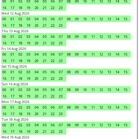
00
01
02
03
04
05
06
07
08
09
10
11
12
13
14
15
16
17
18
19
20
21
22
23
Wed 12 Aug 2026
00
01
02
03
04
05
06
07
08
09
10
11
12
13
14
15
16
17
18
19
20
21
22
23
Thu 13 Aug 2026
00
01
02
03
04
05
06
07
08
09
10
11
12
13
14
15
16
17
18
19
20
21
22
23
Fri 14 Aug 2026
00
01
02
03
04
05
06
07
08
09
10
11
12
13
14
15
16
17
18
19
20
21
22
23
Sat 15 Aug 2026
00
01
02
03
04
05
06
07
08
09
10
11
12
13
14
15
16
17
18
19
20
21
22
23
Sun 16 Aug 2026
00
01
02
03
04
05
06
07
08
09
10
11
12
13
14
15
16
17
18
19
20
21
22
23
Mon 17 Aug 2026
00
01
02
03
04
05
06
07
08
09
10
11
12
13
14
15
16
17
18
19
20
21
22
23
Tue 18 Aug 2026
00
01
02
03
04
05
06
07
08
09
10
11
12
13
14
15
16
17
18
19
20
21
22
23
Wed 19 Aug 2026