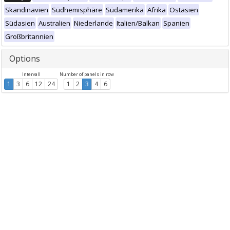
Skandinavien
Südhemisphäre
Südamerika
Afrika
Ostasien
Südasien
Australien
Niederlande
Italien/Balkan
Spanien
Großbritannien
Options
Intervall
Number of panels in row
1
3
6
12
24
1
2
3
4
6