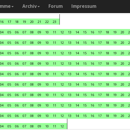
amme
Archiv
Forum
Impressum
16
17
18
19
20
21
22
23
04
05
06
07
08
09
10
11
12
13
14
15
16
17
18
19
20
2
04
05
06
07
08
09
10
11
12
13
14
15
16
17
18
19
20
2
04
05
06
07
08
09
10
11
12
13
14
15
16
17
18
19
20
2
04
05
06
07
08
09
10
11
12
13
14
15
16
17
18
19
20
2
04
05
06
07
08
09
10
11
12
13
14
15
16
17
18
19
20
2
04
05
06
07
08
09
10
11
12
13
14
15
16
17
18
19
20
2
04
05
06
07
08
09
10
11
12
13
14
15
16
17
18
19
20
2
04
05
06
07
08
09
10
11
12
13
14
15
16
17
18
19
20
2
04
05
06
07
08
09
10
11
12
13
14
15
16
17
18
19
20
2
04
05
06
07
08
09
10
11
12