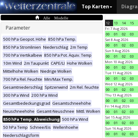
Top Karten
Diagr
Alle Modelle
12
13
14
15
Parameter
Fri 7 Aug 2026
00
01
02
03
500 hPa Geopot. Höhe
850 hPa Temp.
Sat 8 Aug 2026
00
01
02
03
850 hPa Stromlinien
Niederschlag
2m Temp
Sun 9 Aug 2026
700 hPa Vertikalbew
850 hPa Pot. Äquiv. Temp
00
01
02
03
Mon 10 Aug 2026
10m Wind
2m Taupunkt
CAPE/LI
Hohe Wolken
00
01
02
03
Mittelhohe Wolken
Niedrige Wolken
Tue 11 Aug 2026
00
01
02
03
700 hPa Rel. Feuchte
Min/Max Temp.
Wed 12 Aug 2026
Gesamtniederschlag
Spitzenwind
2m Rel. feuchte
00
01
02
03
300 hPa Wind
200 hPa Wind
Thu 13 Aug 2026
00
01
02
03
Gesamtbedeckungsgrad
Gesamtschneehöhe
Fri 14 Aug 2026
Neuschneehöhe
Gesamt-Neuschnee
Mittl. Wolken
00
01
02
03
Sat 15 Aug 2026
850 hPa Temp. Abweichung
500 hPa Wind
00
01
02
03
50 hPa Temp
Schnee/Eis
Wellenhoehe
Sun 16 Aug 2026
00
01
02
03
Niederschlagsform