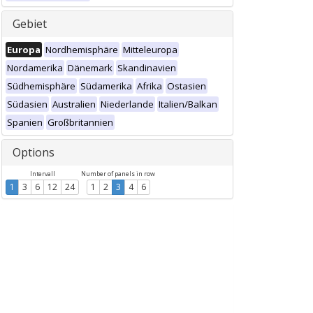
Gebiet
Europa
Nordhemisphäre
Mitteleuropa
Nordamerika
Dänemark
Skandinavien
Südhemisphäre
Südamerika
Afrika
Ostasien
Südasien
Australien
Niederlande
Italien/Balkan
Spanien
Großbritannien
Options
Intervall
Number of panels in row
1
3
6
12
24
1
2
3
4
6