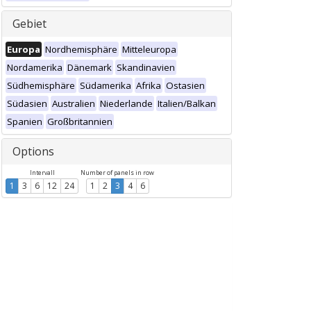
Gebiet
Europa
Nordhemisphäre
Mitteleuropa
Nordamerika
Dänemark
Skandinavien
Südhemisphäre
Südamerika
Afrika
Ostasien
Südasien
Australien
Niederlande
Italien/Balkan
Spanien
Großbritannien
Options
Intervall
Number of panels in row
1
3
6
12
24
1
2
3
4
6