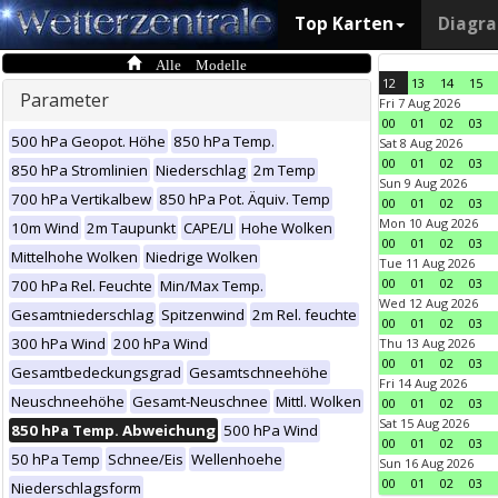
Top Karten
Diagr
Alle Modelle
12
13
14
15
Parameter
Fri 7 Aug 2026
00
01
02
03
500 hPa Geopot. Höhe
850 hPa Temp.
Sat 8 Aug 2026
00
01
02
03
850 hPa Stromlinien
Niederschlag
2m Temp
Sun 9 Aug 2026
700 hPa Vertikalbew
850 hPa Pot. Äquiv. Temp
00
01
02
03
Mon 10 Aug 2026
10m Wind
2m Taupunkt
CAPE/LI
Hohe Wolken
00
01
02
03
Mittelhohe Wolken
Niedrige Wolken
Tue 11 Aug 2026
00
01
02
03
700 hPa Rel. Feuchte
Min/Max Temp.
Wed 12 Aug 2026
Gesamtniederschlag
Spitzenwind
2m Rel. feuchte
00
01
02
03
300 hPa Wind
200 hPa Wind
Thu 13 Aug 2026
00
01
02
03
Gesamtbedeckungsgrad
Gesamtschneehöhe
Fri 14 Aug 2026
Neuschneehöhe
Gesamt-Neuschnee
Mittl. Wolken
00
01
02
03
Sat 15 Aug 2026
850 hPa Temp. Abweichung
500 hPa Wind
00
01
02
03
50 hPa Temp
Schnee/Eis
Wellenhoehe
Sun 16 Aug 2026
00
01
02
03
Niederschlagsform