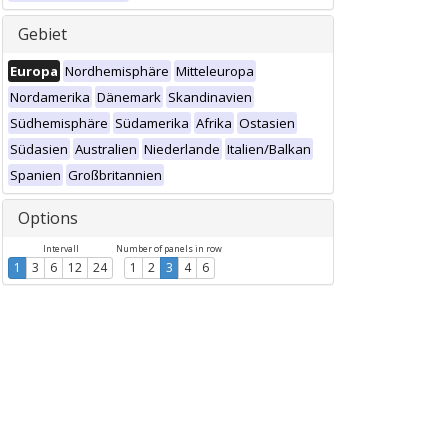
Gebiet
Europa
Nordhemisphäre
Mitteleuropa
Nordamerika
Dänemark
Skandinavien
Südhemisphäre
Südamerika
Afrika
Ostasien
Südasien
Australien
Niederlande
Italien/Balkan
Spanien
Großbritannien
Options
Intervall
Number of panels in row
1
3
6
12
24
1
2
3
4
6