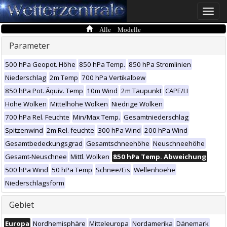
Toggle
naviga
Alle Modelle
Parameter
500 hPa Geopot. Höhe
850 hPa Temp.
850 hPa Stromlinien
Niederschlag
2m Temp
700 hPa Vertikalbew
850 hPa Pot. Äquiv. Temp
10m Wind
2m Taupunkt
CAPE/LI
Hohe Wolken
Mittelhohe Wolken
Niedrige Wolken
700 hPa Rel. Feuchte
Min/Max Temp.
Gesamtniederschlag
Spitzenwind
2m Rel. feuchte
300 hPa Wind
200 hPa Wind
Gesamtbedeckungsgrad
Gesamtschneehöhe
Neuschneehöhe
Gesamt-Neuschnee
Mittl. Wolken
850 hPa Temp. Abweichung
500 hPa Wind
50 hPa Temp
Schnee/Eis
Wellenhoehe
Niederschlagsform
Gebiet
Europa
Nordhemisphäre
Mitteleuropa
Nordamerika
Dänemark