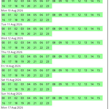
00
01
02
03
04
05
06
07
08
09
10
11
12
13
14
15
16
17
18
19
20
21
22
23
Mon 10 Aug 2026
00
01
02
03
04
05
06
07
08
09
10
11
12
13
14
15
16
17
18
19
20
21
22
23
Tue 11 Aug 2026
00
01
02
03
04
05
06
07
08
09
10
11
12
13
14
15
16
17
18
19
20
21
22
23
Wed 12 Aug 2026
00
01
02
03
04
05
06
07
08
09
10
11
12
13
14
15
16
17
18
19
20
21
22
23
Thu 13 Aug 2026
00
01
02
03
04
05
06
07
08
09
10
11
12
13
14
15
16
17
18
19
20
21
22
23
Fri 14 Aug 2026
00
01
02
03
04
05
06
07
08
09
10
11
12
13
14
15
16
17
18
19
20
21
22
23
Sat 15 Aug 2026
00
01
02
03
04
05
06
07
08
09
10
11
12
13
14
15
16
17
18
19
20
21
22
23
Sun 16 Aug 2026
00
01
02
03
04
05
06
07
08
09
10
11
12
13
14
15
16
17
18
19
20
21
22
23
Mon 17 Aug 2026