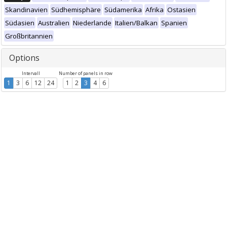
Skandinavien
Südhemisphäre
Südamerika
Afrika
Ostasien
Südasien
Australien
Niederlande
Italien/Balkan
Spanien
Großbritannien
Options
Intervall
Number of panels in row
1
3
6
12
24
1
2
3
4
6