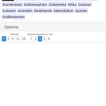
Skandinavien
Südhemisphäre
Südamerika
Afrika
Ostasien
Südasien
Australien
Niederlande
Italien/Balkan
Spanien
Großbritannien
Options
Intervall
Number of panels in row
1
3
6
12
24
1
2
3
4
6