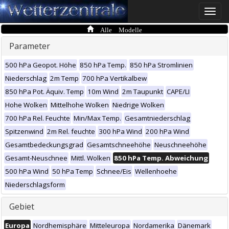
Toggle
naviga
Alle Modelle
Parameter
500 hPa Geopot. Höhe
850 hPa Temp.
850 hPa Stromlinien
Niederschlag
2m Temp
700 hPa Vertikalbew
850 hPa Pot. Äquiv. Temp
10m Wind
2m Taupunkt
CAPE/LI
Hohe Wolken
Mittelhohe Wolken
Niedrige Wolken
700 hPa Rel. Feuchte
Min/Max Temp.
Gesamtniederschlag
Spitzenwind
2m Rel. feuchte
300 hPa Wind
200 hPa Wind
Gesamtbedeckungsgrad
Gesamtschneehöhe
Neuschneehöhe
Gesamt-Neuschnee
Mittl. Wolken
850 hPa Temp. Abweichung
500 hPa Wind
50 hPa Temp
Schnee/Eis
Wellenhoehe
Niederschlagsform
Gebiet
Europa
Nordhemisphäre
Mitteleuropa
Nordamerika
Dänemark