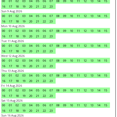
00
01
02
03
04
05
06
07
08
09
10
11
12
13
14
15
16
17
18
19
20
21
22
23
Sun 9 Aug 2026
00
01
02
03
04
05
06
07
08
09
10
11
12
13
14
15
16
17
18
19
20
21
22
23
Mon 10 Aug 2026
00
01
02
03
04
05
06
07
08
09
10
11
12
13
14
15
16
17
18
19
20
21
22
23
Tue 11 Aug 2026
00
01
02
03
04
05
06
07
08
09
10
11
12
13
14
15
16
17
18
19
20
21
22
23
Wed 12 Aug 2026
00
01
02
03
04
05
06
07
08
09
10
11
12
13
14
15
16
17
18
19
20
21
22
23
Thu 13 Aug 2026
00
01
02
03
04
05
06
07
08
09
10
11
12
13
14
15
16
17
18
19
20
21
22
23
Fri 14 Aug 2026
00
01
02
03
04
05
06
07
08
09
10
11
12
13
14
15
16
17
18
19
20
21
22
23
Sat 15 Aug 2026
00
01
02
03
04
05
06
07
08
09
10
11
12
13
14
15
16
17
18
19
20
21
22
23
Sun 16 Aug 2026