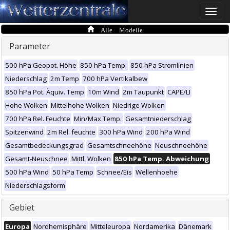
Toggle
naviga
Alle Modelle
Parameter
500 hPa Geopot. Höhe
850 hPa Temp.
850 hPa Stromlinien
Niederschlag
2m Temp
700 hPa Vertikalbew
850 hPa Pot. Äquiv. Temp
10m Wind
2m Taupunkt
CAPE/LI
Hohe Wolken
Mittelhohe Wolken
Niedrige Wolken
700 hPa Rel. Feuchte
Min/Max Temp.
Gesamtniederschlag
Spitzenwind
2m Rel. feuchte
300 hPa Wind
200 hPa Wind
Gesamtbedeckungsgrad
Gesamtschneehöhe
Neuschneehöhe
Gesamt-Neuschnee
Mittl. Wolken
850 hPa Temp. Abweichung
500 hPa Wind
50 hPa Temp
Schnee/Eis
Wellenhoehe
Niederschlagsform
Gebiet
Europa
Nordhemisphäre
Mitteleuropa
Nordamerika
Dänemark