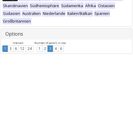
Skandinavien
Südhemisphäre
Südamerika
Afrika
Ostasien
Südasien
Australien
Niederlande
Italien/Balkan
Spanien
Großbritannien
Options
Intervall
Number of panels in row
1
3
6
12
24
1
2
3
4
6