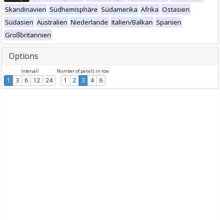
Skandinavien
Südhemisphäre
Südamerika
Afrika
Ostasien
Südasien
Australien
Niederlande
Italien/Balkan
Spanien
Großbritannien
Options
Intervall
Number of panels in row
1
3
6
12
24
1
2
3
4
6