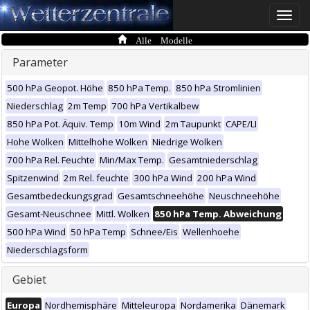
Toggle
naviga
Alle Modelle
Parameter
500 hPa Geopot. Höhe
850 hPa Temp.
850 hPa Stromlinien
Niederschlag
2m Temp
700 hPa Vertikalbew
850 hPa Pot. Äquiv. Temp
10m Wind
2m Taupunkt
CAPE/LI
Hohe Wolken
Mittelhohe Wolken
Niedrige Wolken
700 hPa Rel. Feuchte
Min/Max Temp.
Gesamtniederschlag
Spitzenwind
2m Rel. feuchte
300 hPa Wind
200 hPa Wind
Gesamtbedeckungsgrad
Gesamtschneehöhe
Neuschneehöhe
Gesamt-Neuschnee
Mittl. Wolken
850 hPa Temp. Abweichung
500 hPa Wind
50 hPa Temp
Schnee/Eis
Wellenhoehe
Niederschlagsform
Gebiet
Europa
Nordhemisphäre
Mitteleuropa
Nordamerika
Dänemark