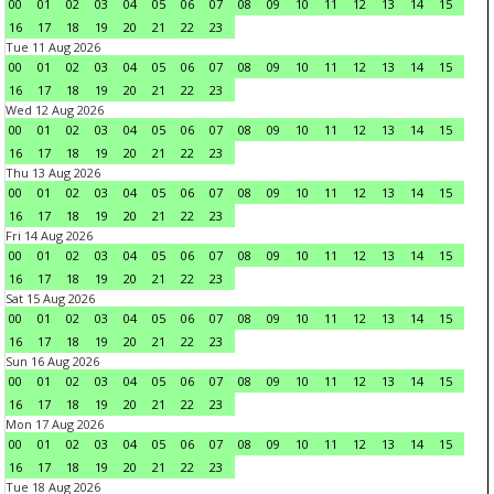
00
01
02
03
04
05
06
07
08
09
10
11
12
13
14
15
16
17
18
19
20
21
22
23
Tue 11 Aug 2026
00
01
02
03
04
05
06
07
08
09
10
11
12
13
14
15
16
17
18
19
20
21
22
23
Wed 12 Aug 2026
00
01
02
03
04
05
06
07
08
09
10
11
12
13
14
15
16
17
18
19
20
21
22
23
Thu 13 Aug 2026
00
01
02
03
04
05
06
07
08
09
10
11
12
13
14
15
16
17
18
19
20
21
22
23
Fri 14 Aug 2026
00
01
02
03
04
05
06
07
08
09
10
11
12
13
14
15
16
17
18
19
20
21
22
23
Sat 15 Aug 2026
00
01
02
03
04
05
06
07
08
09
10
11
12
13
14
15
16
17
18
19
20
21
22
23
Sun 16 Aug 2026
00
01
02
03
04
05
06
07
08
09
10
11
12
13
14
15
16
17
18
19
20
21
22
23
Mon 17 Aug 2026
00
01
02
03
04
05
06
07
08
09
10
11
12
13
14
15
16
17
18
19
20
21
22
23
Tue 18 Aug 2026