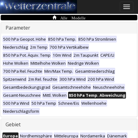
Toggle
naviga
Alle Modelle
Parameter
500 hPa Geopot. Höhe
850 hPa Temp.
850 hPa Stromlinien
Niederschlag
2m Temp
700 hPa Vertikalbew
850 hPa Pot. Äquiv. Temp
10m Wind
2m Taupunkt
CAPE/LI
Hohe Wolken
Mittelhohe Wolken
Niedrige Wolken
700 hPa Rel. Feuchte
Min/Max Temp.
Gesamtniederschlag
Spitzenwind
2m Rel. feuchte
300 hPa Wind
200 hPa Wind
Gesamtbedeckungsgrad
Gesamtschneehöhe
Neuschneehöhe
Gesamt-Neuschnee
Mittl. Wolken
850 hPa Temp. Abweichung
500 hPa Wind
50 hPa Temp
Schnee/Eis
Wellenhoehe
Niederschlagsform
Gebiet
Europa
Nordhemisphäre
Mitteleuropa
Nordamerika
Dänemark