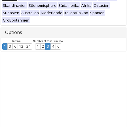
Skandinavien
Südhemisphäre
Südamerika
Afrika
Ostasien
Südasien
Australien
Niederlande
Italien/Balkan
Spanien
Großbritannien
Options
Intervall
Number of panels in row
1
3
6
12
24
1
2
3
4
6