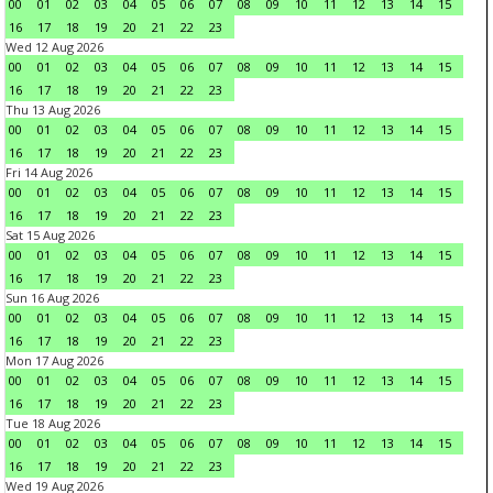
00
01
02
03
04
05
06
07
08
09
10
11
12
13
14
15
16
17
18
19
20
21
22
23
Wed 12 Aug 2026
00
01
02
03
04
05
06
07
08
09
10
11
12
13
14
15
16
17
18
19
20
21
22
23
Thu 13 Aug 2026
00
01
02
03
04
05
06
07
08
09
10
11
12
13
14
15
16
17
18
19
20
21
22
23
Fri 14 Aug 2026
00
01
02
03
04
05
06
07
08
09
10
11
12
13
14
15
16
17
18
19
20
21
22
23
Sat 15 Aug 2026
00
01
02
03
04
05
06
07
08
09
10
11
12
13
14
15
16
17
18
19
20
21
22
23
Sun 16 Aug 2026
00
01
02
03
04
05
06
07
08
09
10
11
12
13
14
15
16
17
18
19
20
21
22
23
Mon 17 Aug 2026
00
01
02
03
04
05
06
07
08
09
10
11
12
13
14
15
16
17
18
19
20
21
22
23
Tue 18 Aug 2026
00
01
02
03
04
05
06
07
08
09
10
11
12
13
14
15
16
17
18
19
20
21
22
23
Wed 19 Aug 2026