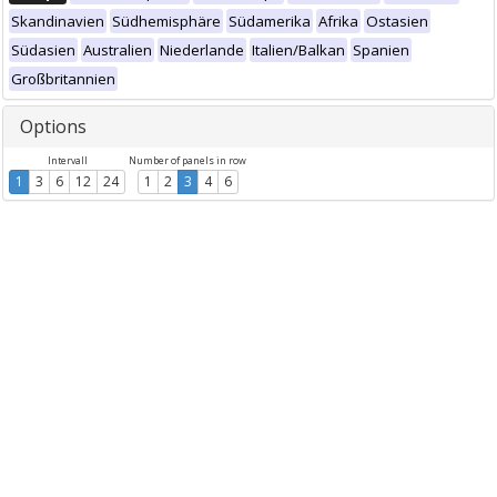
Skandinavien
Südhemisphäre
Südamerika
Afrika
Ostasien
Südasien
Australien
Niederlande
Italien/Balkan
Spanien
Großbritannien
Options
Intervall
Number of panels in row
1
3
6
12
24
1
2
3
4
6