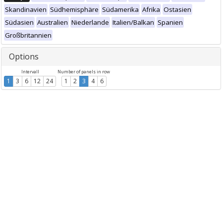
Skandinavien
Südhemisphäre
Südamerika
Afrika
Ostasien
Südasien
Australien
Niederlande
Italien/Balkan
Spanien
Großbritannien
Options
Intervall
Number of panels in row
1
3
6
12
24
1
2
3
4
6