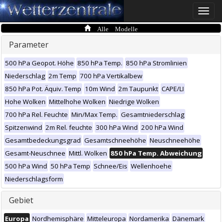
Toggle
naviga
Alle Modelle
Parameter
500 hPa Geopot. Höhe
850 hPa Temp.
850 hPa Stromlinien
Niederschlag
2m Temp
700 hPa Vertikalbew
850 hPa Pot. Äquiv. Temp
10m Wind
2m Taupunkt
CAPE/LI
Hohe Wolken
Mittelhohe Wolken
Niedrige Wolken
700 hPa Rel. Feuchte
Min/Max Temp.
Gesamtniederschlag
Spitzenwind
2m Rel. feuchte
300 hPa Wind
200 hPa Wind
Gesamtbedeckungsgrad
Gesamtschneehöhe
Neuschneehöhe
Gesamt-Neuschnee
Mittl. Wolken
850 hPa Temp. Abweichung
500 hPa Wind
50 hPa Temp
Schnee/Eis
Wellenhoehe
Niederschlagsform
Gebiet
Europa
Nordhemisphäre
Mitteleuropa
Nordamerika
Dänemark