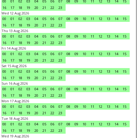
00
01
02
03
04
05
06
07
08
09
10
11
12
13
14
15
16
17
18
19
20
21
22
23
Wed 12 Aug 2026
00
01
02
03
04
05
06
07
08
09
10
11
12
13
14
15
16
17
18
19
20
21
22
23
Thu 13 Aug 2026
00
01
02
03
04
05
06
07
08
09
10
11
12
13
14
15
16
17
18
19
20
21
22
23
Fri 14 Aug 2026
00
01
02
03
04
05
06
07
08
09
10
11
12
13
14
15
16
17
18
19
20
21
22
23
Sat 15 Aug 2026
00
01
02
03
04
05
06
07
08
09
10
11
12
13
14
15
16
17
18
19
20
21
22
23
Sun 16 Aug 2026
00
01
02
03
04
05
06
07
08
09
10
11
12
13
14
15
16
17
18
19
20
21
22
23
Mon 17 Aug 2026
00
01
02
03
04
05
06
07
08
09
10
11
12
13
14
15
16
17
18
19
20
21
22
23
Tue 18 Aug 2026
00
01
02
03
04
05
06
07
08
09
10
11
12
13
14
15
16
17
18
19
20
21
22
23
Wed 19 Aug 2026