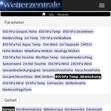
Toggle
naviga
Alle Modelle
Parameter
500 hPa Geopot. Höhe
850 hPa Temp.
850 hPa Stromlinien
Niederschlag
2m Temp
700 hPa Vertikalbew
850 hPa Pot. Äquiv. Temp
10m Wind
2m Taupunkt
CAPE/LI
Hohe Wolken
Mittelhohe Wolken
Niedrige Wolken
700 hPa Rel. Feuchte
Min/Max Temp.
Gesamtniederschlag
Spitzenwind
2m Rel. feuchte
300 hPa Wind
200 hPa Wind
Gesamtbedeckungsgrad
Gesamtschneehöhe
Neuschneehöhe
Gesamt-Neuschnee
Mittl. Wolken
850 hPa Temp. Abweichung
500 hPa Wind
50 hPa Temp
Schnee/Eis
Wellenhoehe
Niederschlagsform
Gebiet
Europa
Nordhemisphäre
Mitteleuropa
Nordamerika
Dänemark