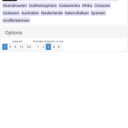
Skandinavien
Südhemisphäre
Südamerika
Afrika
Ostasien
Südasien
Australien
Niederlande
Italien/Balkan
Spanien
Großbritannien
Options
Intervall
Number of panels in row
1
3
6
12
24
1
2
3
4
6