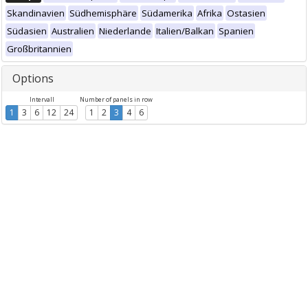
Skandinavien
Südhemisphäre
Südamerika
Afrika
Ostasien
Südasien
Australien
Niederlande
Italien/Balkan
Spanien
Großbritannien
Options
Intervall
Number of panels in row
1
3
6
12
24
1
2
3
4
6