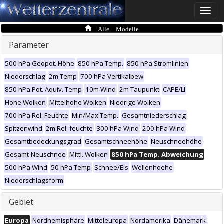
Toggle
naviga
Alle Modelle
Parameter
500 hPa Geopot. Höhe
850 hPa Temp.
850 hPa Stromlinien
Niederschlag
2m Temp
700 hPa Vertikalbew
850 hPa Pot. Äquiv. Temp
10m Wind
2m Taupunkt
CAPE/LI
Hohe Wolken
Mittelhohe Wolken
Niedrige Wolken
700 hPa Rel. Feuchte
Min/Max Temp.
Gesamtniederschlag
Spitzenwind
2m Rel. feuchte
300 hPa Wind
200 hPa Wind
Gesamtbedeckungsgrad
Gesamtschneehöhe
Neuschneehöhe
Gesamt-Neuschnee
Mittl. Wolken
850 hPa Temp. Abweichung
500 hPa Wind
50 hPa Temp
Schnee/Eis
Wellenhoehe
Niederschlagsform
Gebiet
Europa
Nordhemisphäre
Mitteleuropa
Nordamerika
Dänemark