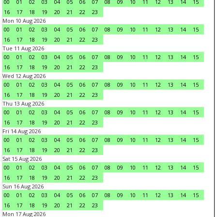
00
01
02
03
04
05
06
07
08
09
10
11
12
13
14
15
16
17
18
19
20
21
22
23
Mon 10 Aug 2026
00
01
02
03
04
05
06
07
08
09
10
11
12
13
14
15
16
17
18
19
20
21
22
23
Tue 11 Aug 2026
00
01
02
03
04
05
06
07
08
09
10
11
12
13
14
15
16
17
18
19
20
21
22
23
Wed 12 Aug 2026
00
01
02
03
04
05
06
07
08
09
10
11
12
13
14
15
16
17
18
19
20
21
22
23
Thu 13 Aug 2026
00
01
02
03
04
05
06
07
08
09
10
11
12
13
14
15
16
17
18
19
20
21
22
23
Fri 14 Aug 2026
00
01
02
03
04
05
06
07
08
09
10
11
12
13
14
15
16
17
18
19
20
21
22
23
Sat 15 Aug 2026
00
01
02
03
04
05
06
07
08
09
10
11
12
13
14
15
16
17
18
19
20
21
22
23
Sun 16 Aug 2026
00
01
02
03
04
05
06
07
08
09
10
11
12
13
14
15
16
17
18
19
20
21
22
23
Mon 17 Aug 2026