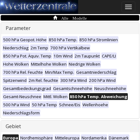
Toggle
naviga
Alle Modelle
Parameter
500 hPa Geopot. Höhe
850 hPa Temp.
850 hPa Stromlinien
Niederschlag
2m Temp
700 hPa Vertikalbew
850 hPa Pot. Äquiv. Temp
10m Wind
2m Taupunkt
CAPE/LI
Hohe Wolken
Mittelhohe Wolken
Niedrige Wolken
700 hPa Rel. Feuchte
Min/Max Temp.
Gesamtniederschlag
Spitzenwind
2m Rel. feuchte
300 hPa Wind
200 hPa Wind
Gesamtbedeckungsgrad
Gesamtschneehöhe
Neuschneehöhe
Gesamt-Neuschnee
Mittl. Wolken
850 hPa Temp. Abweichung
500 hPa Wind
50 hPa Temp
Schnee/Eis
Wellenhoehe
Niederschlagsform
Gebiet
Europa
Nordhemisphäre
Mitteleuropa
Nordamerika
Dänemark