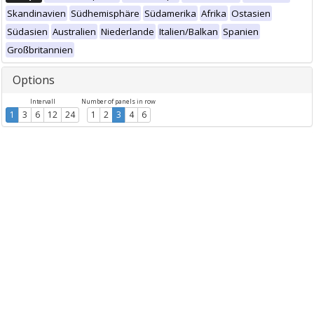
Skandinavien
Südhemisphäre
Südamerika
Afrika
Ostasien
Südasien
Australien
Niederlande
Italien/Balkan
Spanien
Großbritannien
Options
Intervall
Number of panels in row
1
3
6
12
24
1
2
3
4
6