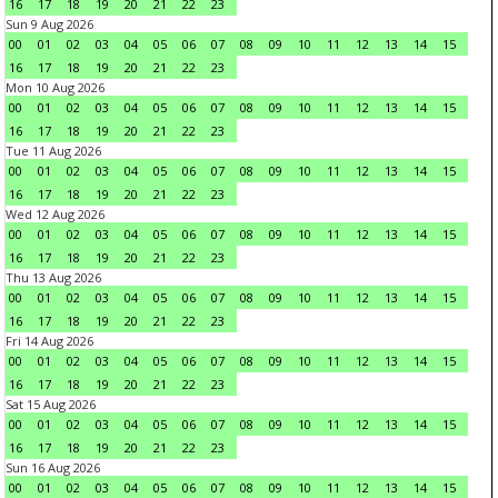
16
17
18
19
20
21
22
23
Sun 9 Aug 2026
00
01
02
03
04
05
06
07
08
09
10
11
12
13
14
15
16
17
18
19
20
21
22
23
Mon 10 Aug 2026
00
01
02
03
04
05
06
07
08
09
10
11
12
13
14
15
16
17
18
19
20
21
22
23
Tue 11 Aug 2026
00
01
02
03
04
05
06
07
08
09
10
11
12
13
14
15
16
17
18
19
20
21
22
23
Wed 12 Aug 2026
00
01
02
03
04
05
06
07
08
09
10
11
12
13
14
15
16
17
18
19
20
21
22
23
Thu 13 Aug 2026
00
01
02
03
04
05
06
07
08
09
10
11
12
13
14
15
16
17
18
19
20
21
22
23
Fri 14 Aug 2026
00
01
02
03
04
05
06
07
08
09
10
11
12
13
14
15
16
17
18
19
20
21
22
23
Sat 15 Aug 2026
00
01
02
03
04
05
06
07
08
09
10
11
12
13
14
15
16
17
18
19
20
21
22
23
Sun 16 Aug 2026
00
01
02
03
04
05
06
07
08
09
10
11
12
13
14
15