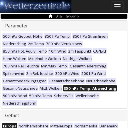
Toggle
naviga
Alle Modelle
Parameter
500 hPa Geopot. Höhe
850 hPa Temp.
850 hPa Stromlinien
Niederschlag
2m Temp
700 hPa Vertikalbew
850 hPa Pot. Äquiv. Temp
10m Wind
2m Taupunkt
CAPE/LI
Hohe Wolken
Mittelhohe Wolken
Niedrige Wolken
700 hPa Rel. Feuchte
Min/Max Temp.
Gesamtniederschlag
Spitzenwind
2m Rel. feuchte
300 hPa Wind
200 hPa Wind
Gesamtbedeckungsgrad
Gesamtschneehöhe
Neuschneehöhe
Gesamt-Neuschnee
Mittl. Wolken
850 hPa Temp. Abweichung
500 hPa Wind
50 hPa Temp
Schnee/Eis
Wellenhoehe
Niederschlagsform
Gebiet
Europa
Nordhemisphäre
Mitteleuropa
Nordamerika
Dänemark