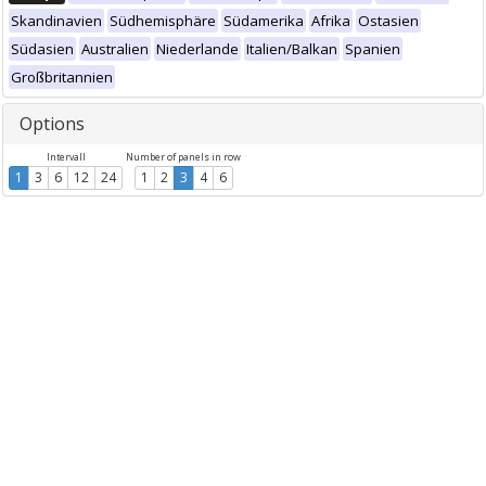
Skandinavien
Südhemisphäre
Südamerika
Afrika
Ostasien
Südasien
Australien
Niederlande
Italien/Balkan
Spanien
Großbritannien
Options
Intervall
Number of panels in row
1
3
6
12
24
1
2
3
4
6