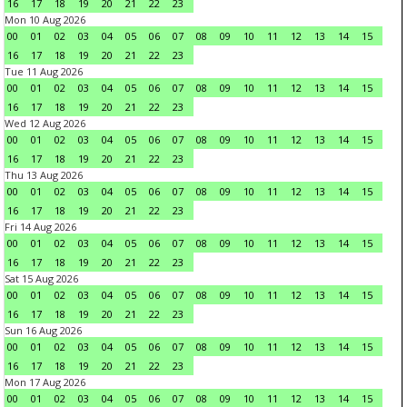
16
17
18
19
20
21
22
23
Mon 10 Aug 2026
00
01
02
03
04
05
06
07
08
09
10
11
12
13
14
15
16
17
18
19
20
21
22
23
Tue 11 Aug 2026
00
01
02
03
04
05
06
07
08
09
10
11
12
13
14
15
16
17
18
19
20
21
22
23
Wed 12 Aug 2026
00
01
02
03
04
05
06
07
08
09
10
11
12
13
14
15
16
17
18
19
20
21
22
23
Thu 13 Aug 2026
00
01
02
03
04
05
06
07
08
09
10
11
12
13
14
15
16
17
18
19
20
21
22
23
Fri 14 Aug 2026
00
01
02
03
04
05
06
07
08
09
10
11
12
13
14
15
16
17
18
19
20
21
22
23
Sat 15 Aug 2026
00
01
02
03
04
05
06
07
08
09
10
11
12
13
14
15
16
17
18
19
20
21
22
23
Sun 16 Aug 2026
00
01
02
03
04
05
06
07
08
09
10
11
12
13
14
15
16
17
18
19
20
21
22
23
Mon 17 Aug 2026
00
01
02
03
04
05
06
07
08
09
10
11
12
13
14
15