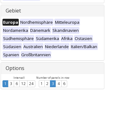
Gebiet
Europa
Nordhemisphäre
Mitteleuropa
Nordamerika
Dänemark
Skandinavien
Südhemisphäre
Südamerika
Afrika
Ostasien
Südasien
Australien
Niederlande
Italien/Balkan
Spanien
Großbritannien
Options
Intervall
Number of panels in row
1
3
6
12
24
1
2
3
4
6