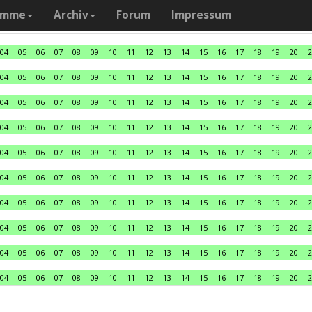
amme
Archiv
Forum
Impressum
04
05
06
07
08
09
10
11
12
13
14
15
16
17
18
19
20
2
04
05
06
07
08
09
10
11
12
13
14
15
16
17
18
19
20
2
04
05
06
07
08
09
10
11
12
13
14
15
16
17
18
19
20
2
04
05
06
07
08
09
10
11
12
13
14
15
16
17
18
19
20
2
04
05
06
07
08
09
10
11
12
13
14
15
16
17
18
19
20
2
04
05
06
07
08
09
10
11
12
13
14
15
16
17
18
19
20
2
04
05
06
07
08
09
10
11
12
13
14
15
16
17
18
19
20
2
04
05
06
07
08
09
10
11
12
13
14
15
16
17
18
19
20
2
04
05
06
07
08
09
10
11
12
13
14
15
16
17
18
19
20
2
04
05
06
07
08
09
10
11
12
13
14
15
16
17
18
19
20
2