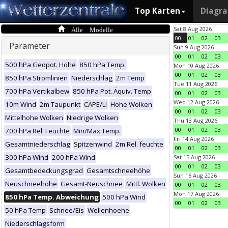
Top Karten
Diagr
Alle Modelle
Sat 8 Aug 2026
00
01
02
03
Parameter
Sun 9 Aug 2026
00
01
02
03
500 hPa Geopot. Höhe
850 hPa Temp.
Mon 10 Aug 2026
00
01
02
03
850 hPa Stromlinien
Niederschlag
2m Temp
Tue 11 Aug 2026
700 hPa Vertikalbew
850 hPa Pot. Äquiv. Temp
00
01
02
03
Wed 12 Aug 2026
10m Wind
2m Taupunkt
CAPE/LI
Hohe Wolken
00
01
02
03
Mittelhohe Wolken
Niedrige Wolken
Thu 13 Aug 2026
00
01
02
03
700 hPa Rel. Feuchte
Min/Max Temp.
Fri 14 Aug 2026
Gesamtniederschlag
Spitzenwind
2m Rel. feuchte
00
01
02
03
300 hPa Wind
200 hPa Wind
Sat 15 Aug 2026
00
01
02
03
Gesamtbedeckungsgrad
Gesamtschneehöhe
Sun 16 Aug 2026
Neuschneehöhe
Gesamt-Neuschnee
Mittl. Wolken
00
01
02
03
Mon 17 Aug 2026
850 hPa Temp. Abweichung
500 hPa Wind
00
01
02
03
50 hPa Temp
Schnee/Eis
Wellenhoehe
Niederschlagsform