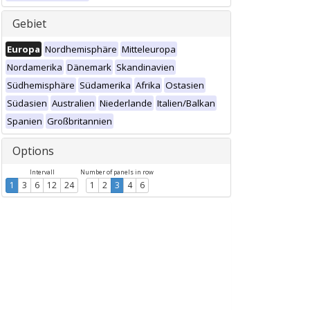
Gebiet
Europa
Nordhemisphäre
Mitteleuropa
Nordamerika
Dänemark
Skandinavien
Südhemisphäre
Südamerika
Afrika
Ostasien
Südasien
Australien
Niederlande
Italien/Balkan
Spanien
Großbritannien
Options
Intervall
Number of panels in row
1
3
6
12
24
1
2
3
4
6