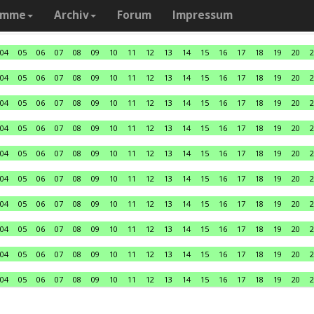
amme
Archiv
Forum
Impressum
04
05
06
07
08
09
10
11
12
13
14
15
16
17
18
19
20
2
04
05
06
07
08
09
10
11
12
13
14
15
16
17
18
19
20
2
04
05
06
07
08
09
10
11
12
13
14
15
16
17
18
19
20
2
04
05
06
07
08
09
10
11
12
13
14
15
16
17
18
19
20
2
04
05
06
07
08
09
10
11
12
13
14
15
16
17
18
19
20
2
04
05
06
07
08
09
10
11
12
13
14
15
16
17
18
19
20
2
04
05
06
07
08
09
10
11
12
13
14
15
16
17
18
19
20
2
04
05
06
07
08
09
10
11
12
13
14
15
16
17
18
19
20
2
04
05
06
07
08
09
10
11
12
13
14
15
16
17
18
19
20
2
04
05
06
07
08
09
10
11
12
13
14
15
16
17
18
19
20
2