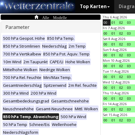
Top Karten
Diagr
Alle Modelle
Thu 6 Aug 2026
00
01
02
03
Parameter
Fri 7 Aug 2026
00
01
02
03
500 hPa Geopot. Höhe
850 hPa Temp.
Sat 8 Aug 2026
00
01
02
03
850 hPa Stromlinien
Niederschlag
2m Temp
Sun 9 Aug 2026
700 hPa Vertikalbew
850 hPa Pot. Äquiv. Temp
00
01
02
03
Mon 10 Aug 2026
10m Wind
2m Taupunkt
CAPE/LI
Hohe Wolken
00
01
02
03
Mittelhohe Wolken
Niedrige Wolken
Tue 11 Aug 2026
00
01
02
03
700 hPa Rel. Feuchte
Min/Max Temp.
Wed 12 Aug 2026
Gesamtniederschlag
Spitzenwind
2m Rel. feuchte
00
01
02
03
300 hPa Wind
200 hPa Wind
Thu 13 Aug 2026
00
01
02
03
Gesamtbedeckungsgrad
Gesamtschneehöhe
Fri 14 Aug 2026
Neuschneehöhe
Gesamt-Neuschnee
Mittl. Wolken
00
01
02
03
Sat 15 Aug 2026
850 hPa Temp. Abweichung
500 hPa Wind
00
01
02
03
50 hPa Temp
Schnee/Eis
Wellenhoehe
Niederschlagsform