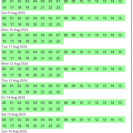
00
01
02
03
04
05
06
07
08
09
10
11
12
13
14
15
16
17
18
19
20
21
22
23
Sun 9 Aug 2026
00
01
02
03
04
05
06
07
08
09
10
11
12
13
14
15
16
17
18
19
20
21
22
23
Mon 10 Aug 2026
00
01
02
03
04
05
06
07
08
09
10
11
12
13
14
15
16
17
18
19
20
21
22
23
Tue 11 Aug 2026
00
01
02
03
04
05
06
07
08
09
10
11
12
13
14
15
16
17
18
19
20
21
22
23
Wed 12 Aug 2026
00
01
02
03
04
05
06
07
08
09
10
11
12
13
14
15
16
17
18
19
20
21
22
23
Thu 13 Aug 2026
00
01
02
03
04
05
06
07
08
09
10
11
12
13
14
15
16
17
18
19
20
21
22
23
Fri 14 Aug 2026
00
01
02
03
04
05
06
07
08
09
10
11
12
13
14
15
16
17
18
19
20
21
22
23
Sat 15 Aug 2026
00
01
02
03
04
05
06
07
08
09
10
11
12
13
14
15
16
17
18
19
20
21
22
23
Sun 16 Aug 2026