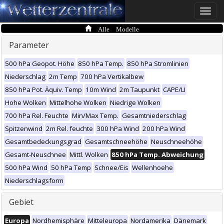
Toggle
naviga
Alle Modelle
Parameter
500 hPa Geopot. Höhe
850 hPa Temp.
850 hPa Stromlinien
Niederschlag
2m Temp
700 hPa Vertikalbew
850 hPa Pot. Äquiv. Temp
10m Wind
2m Taupunkt
CAPE/LI
Hohe Wolken
Mittelhohe Wolken
Niedrige Wolken
700 hPa Rel. Feuchte
Min/Max Temp.
Gesamtniederschlag
Spitzenwind
2m Rel. feuchte
300 hPa Wind
200 hPa Wind
Gesamtbedeckungsgrad
Gesamtschneehöhe
Neuschneehöhe
Gesamt-Neuschnee
Mittl. Wolken
850 hPa Temp. Abweichung
500 hPa Wind
50 hPa Temp
Schnee/Eis
Wellenhoehe
Niederschlagsform
Gebiet
Europa
Nordhemisphäre
Mitteleuropa
Nordamerika
Dänemark