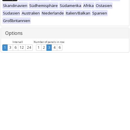
Skandinavien
Südhemisphäre
Südamerika
Afrika
Ostasien
Südasien
Australien
Niederlande
Italien/Balkan
Spanien
Großbritannien
Options
Intervall
Number of panels in row
1
3
6
12
24
1
2
3
4
6