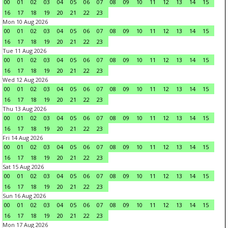
00
01
02
03
04
05
06
07
08
09
10
11
12
13
14
15
16
17
18
19
20
21
22
23
Mon 10 Aug 2026
00
01
02
03
04
05
06
07
08
09
10
11
12
13
14
15
16
17
18
19
20
21
22
23
Tue 11 Aug 2026
00
01
02
03
04
05
06
07
08
09
10
11
12
13
14
15
16
17
18
19
20
21
22
23
Wed 12 Aug 2026
00
01
02
03
04
05
06
07
08
09
10
11
12
13
14
15
16
17
18
19
20
21
22
23
Thu 13 Aug 2026
00
01
02
03
04
05
06
07
08
09
10
11
12
13
14
15
16
17
18
19
20
21
22
23
Fri 14 Aug 2026
00
01
02
03
04
05
06
07
08
09
10
11
12
13
14
15
16
17
18
19
20
21
22
23
Sat 15 Aug 2026
00
01
02
03
04
05
06
07
08
09
10
11
12
13
14
15
16
17
18
19
20
21
22
23
Sun 16 Aug 2026
00
01
02
03
04
05
06
07
08
09
10
11
12
13
14
15
16
17
18
19
20
21
22
23
Mon 17 Aug 2026