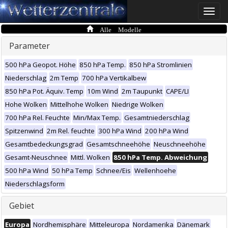
Toggle
naviga
Alle Modelle
Parameter
500 hPa Geopot. Höhe
850 hPa Temp.
850 hPa Stromlinien
Niederschlag
2m Temp
700 hPa Vertikalbew
850 hPa Pot. Äquiv. Temp
10m Wind
2m Taupunkt
CAPE/LI
Hohe Wolken
Mittelhohe Wolken
Niedrige Wolken
700 hPa Rel. Feuchte
Min/Max Temp.
Gesamtniederschlag
Spitzenwind
2m Rel. feuchte
300 hPa Wind
200 hPa Wind
Gesamtbedeckungsgrad
Gesamtschneehöhe
Neuschneehöhe
Gesamt-Neuschnee
Mittl. Wolken
850 hPa Temp. Abweichung
500 hPa Wind
50 hPa Temp
Schnee/Eis
Wellenhoehe
Niederschlagsform
Gebiet
Europa
Nordhemisphäre
Mitteleuropa
Nordamerika
Dänemark