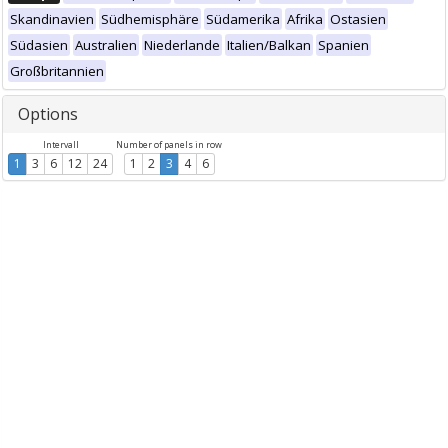
Skandinavien
Südhemisphäre
Südamerika
Afrika
Ostasien
Südasien
Australien
Niederlande
Italien/Balkan
Spanien
Großbritannien
Options
Intervall
Number of panels in row
1
3
6
12
24
1
2
3
4
6